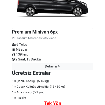
Premium Minivan 6px
VIP Tasarım Mercedes Vito Viano
6 Yolcu
6 Bagaj
139 km.
2 Saat, 15 Dakika
Detaylar
Ücretsiz Extralar
1 × Çocuk Koltuğu (5-15 kg)
1 × Cocuk Koltuğu yükseltici (15 / 30 kg)
1 × Ana Kucagi (0-1 yas)
1 × Bisiklet
Tek Yön