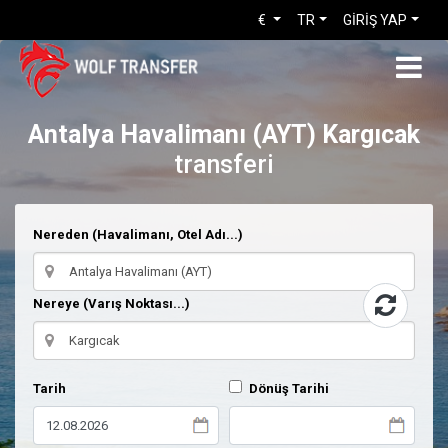
€
TR
GİRİŞ YAP
Antalya Havalimanı (AYT)
Kargıcak
transferi
Nereden (Havalimanı, Otel Adı...)
Nereye (Varış Noktası...)
Tarih
Dönüş Tarihi