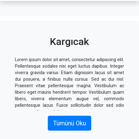
Kargıcak
Lorem ipsum dolor sit amet, consectetur adipiscing elit.
Pellentesque sodales nisi eget luctus dapibus. Integer
viverra gravida varius. Etiam dignissim lacus sit amet
dui posuere, a finibus nulla cursus. Sed ac dui nisl.
Praesent vitae pellentesque magna. Vestibulum ac
libero eget mauris hendrerit tempor. Vestibulum quam
libero, viverra elementum augue vel, commodo
pellentesque lacus. Fusce sollicitudin dolor sed odio
posuere, vel consectetur massa cursus.
Tümünü Oku
Donec sagittis sagittis metus, sed fermentum nulla
fringilla eu. Nullam ligula est, rhoncus quis elementum
eu, placerat non odio. Integer finibus molestie faucibus.