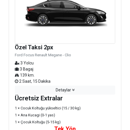
Özel Taksi 2px
Ford Focus Renault Megane - Clio
3 Yolcu
3 Bagaj
139 km.
2 Saat, 15 Dakika
Detaylar
Ücretsiz Extralar
1 × Cocuk Koltuğu yükseltici (15 / 30 kg)
1 × Ana Kucagi (0-1 yas)
1 × Çocuk Koltuğu (5-15 kg)
Tek Yön