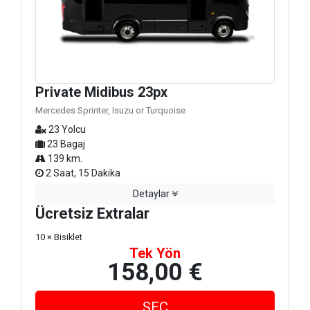
Private Midibus 23px
Mercedes Sprinter, Isuzu or Turquoise
23 Yolcu
23 Bagaj
139 km.
2 Saat, 15 Dakika
Detaylar
Ücretsiz Extralar
10 × Bisiklet
Tek Yön
158,00 €