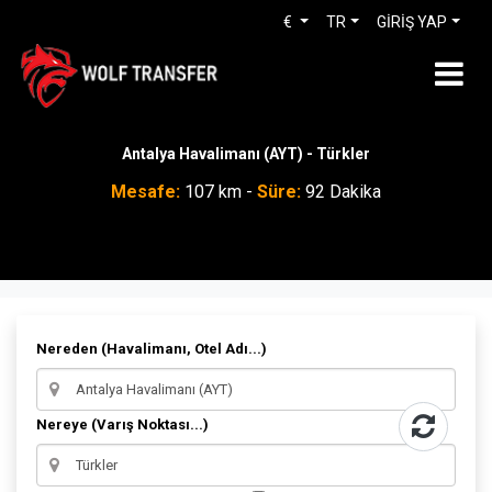
€
TR
GİRİŞ YAP
Antalya Havalimanı (AYT) - Türkler
Mesafe:
107 km -
Süre:
92 Dakika
Nereden (Havalimanı, Otel Adı...)
Nereye (Varış Noktası...)