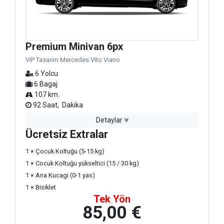
Premium Minivan 6px
VIP Tasarım Mercedes Vito Viano
6 Yolcu
6 Bagaj
107 km.
92 Saat, Dakika
Detaylar
Ücretsiz Extralar
1 × Çocuk Koltuğu (5-15 kg)
1 × Cocuk Koltuğu yükseltici (15 / 30 kg)
1 × Ana Kucagi (0-1 yas)
1 × Bisiklet
Tek Yön
85,00 €