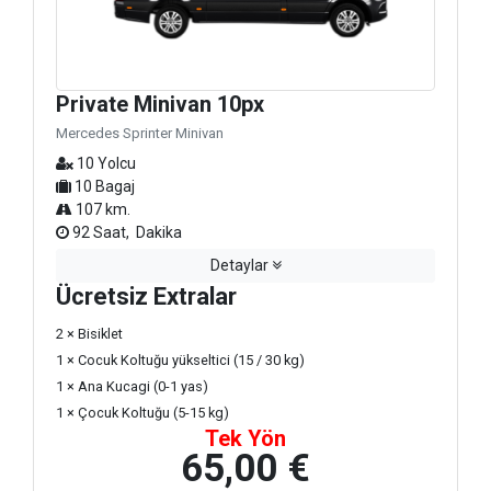
Private Minivan 10px
Mercedes Sprinter Minivan
10 Yolcu
10 Bagaj
107 km.
92 Saat, Dakika
Detaylar
Ücretsiz Extralar
2 × Bisiklet
1 × Cocuk Koltuğu yükseltici (15 / 30 kg)
1 × Ana Kucagi (0-1 yas)
1 × Çocuk Koltuğu (5-15 kg)
Tek Yön
65,00 €