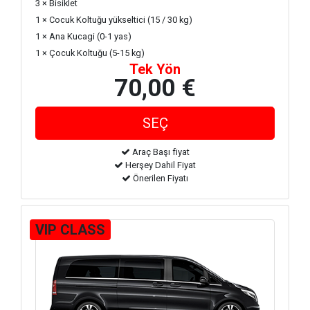
3 × Bisiklet
1 × Cocuk Koltuğu yükseltici (15 / 30 kg)
1 × Ana Kucagi (0-1 yas)
1 × Çocuk Koltuğu (5-15 kg)
Tek Yön
70,00 €
Araç Başı fiyat
Herşey Dahil Fiyat
Önerilen Fiyatı
VIP CLASS