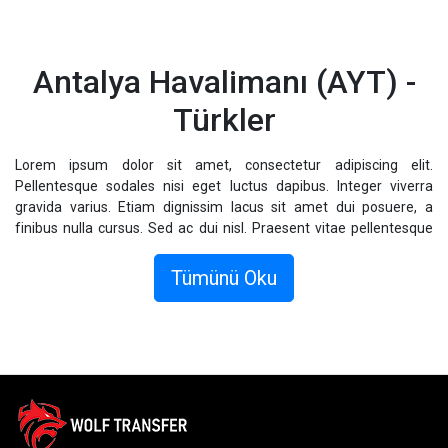
Antalya Havalimanı (AYT) -
Türkler
Lorem ipsum dolor sit amet, consectetur adipiscing elit.
Pellentesque sodales nisi eget luctus dapibus. Integer viverra
gravida varius. Etiam dignissim lacus sit amet dui posuere, a
finibus nulla cursus. Sed ac dui nisl. Praesent vitae pellentesque
magna. Vestibulum ac libero eget mauris hendrerit tempor.
Vestibulum quam libero, viverra elementum augue vel, commodo
Tümünü Oku
pellentesque lacus. Fusce sollicitudin dolor sed odio posuere, vel
consectetur massa cursus.
Donec sagittis sagittis metus, sed fermentum nulla fringilla eu.
Nullam ligula est, rhoncus quis elementum eu, placerat non odio.
Integer finibus molestie faucibus. Donec volutpat ipsum id augue
finibus, sollicitudin ornare dolor interdum. Duis eu ligula semper,
imperdiet odio non, venenatis risus. Morbi lorem velit, fermentum