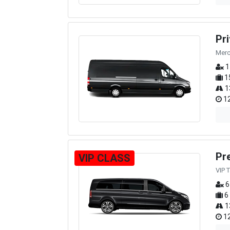
Pr
Merc
1
1
1
12
Pr
VIP CLASS
VIP 
6
6
1
12