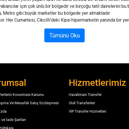
yabancılar için çok ünlü bir bölgedir ve birçoğu tatil dairelerini b
a, Metro gibi büyük marketler bu bölgede yer almaktadır.
r. Her Cumartesi, Cikcilli'deki Kipa-hipermarketin yanında bir yer
Tümünü Oku
 rezervasyonu yapın, Cikcilli'deki tatiliniz boyunca sizi daha raha
n elimizden gelenin en iyisini yapıyoruz.
irlerarası transfer hizmetimizi rezerve ederken profesyonel şoför
 İngilizce bilen biri olduğundan emin olabilirsiniz.
-posta göndermekten çekinmeyin. Bizimle transfer rezervasyo
rumsal
Hizmetlerimiz
 Verilerin Korunması Kanunu
Havalimanı Transfer
üş için tasarlanmış son model lüks araçlardan oluşmaktadır. Ant
bir pan kart ile sizi otelinize veya Cikcilli'deki özel adresinize t
aşıma Ve Mesafeli Satış Sözleşmesi
Otel Transferleri
n en ucuza kadar çeşitli araba ve kamyonetlerimiz bulunmaktadır.
ızda
VIP Transfer Hizmetleri
en iyi seçeneği yaptığınızdan emin olun.
 ve İade Şartları
Politikası