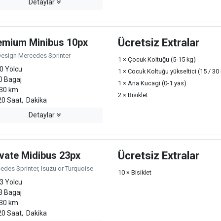
Detaylar
emium Minibus 10px
Ücretsiz Extralar
Design Mercedes Sprinter
1 × Çocuk Koltuğu (5-15 kg)
0 Yolcu
1 × Cocuk Koltuğu yükseltici (15 / 30
0 Bagaj
1 × Ana Kucagi (0-1 yas)
30 km.
2 × Bisiklet
0 Saat, Dakika
Detaylar
ivate Midibus 23px
Ücretsiz Extralar
edes Sprinter, Isuzu or Turquoise
10 × Bisiklet
3 Yolcu
3 Bagaj
30 km.
0 Saat, Dakika