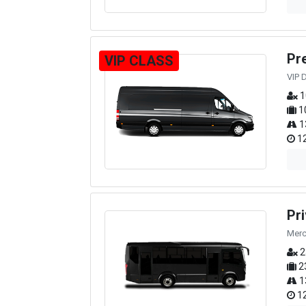
Pr
VIP CLASS
VIP 
1
1
1
12
Pr
Merc
2
2
1
12