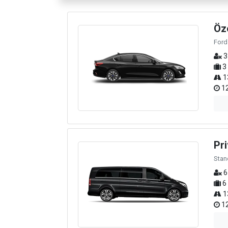
Öz
Ford
3
3
1
12
Pri
Stan
6
6
1
12