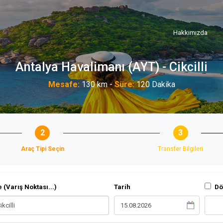
Hakkımızda
Antalya Havalimanı (AYT) - Cikcilli
Mesafe:
130 km -
Süre:
120 Dakika
2
3
Araç Tipi Seçin
Transfer Bilgileri
 (Varış Noktası...)
Tarih
Dö