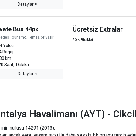
Detaylar
ivate Bus 44px
Ücretsiz Extralar
edes Tourismo, Temsa or Safir
20 × Bisiklet
4 Yolcu
4 Bagaj
30 km.
0 Saat, Dakika
Detaylar
ntalya Havalimanı (AYT) - Cikcil
li'nin nüfusu 14291 (2013).
r, ancak yerel yaşam tarzı ile daha sessiz bir ortamı tercih edenl