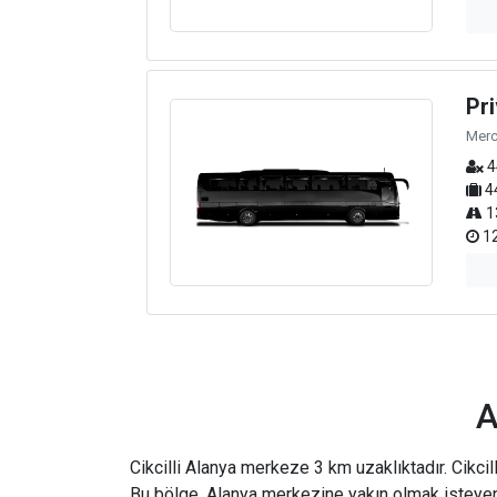
Pr
Merc
4
4
1
12
A
Cikcilli Alanya merkeze 3 km uzaklıktadır. Cikcil
Bu bölge, Alanya merkezine yakın olmak isteyenle