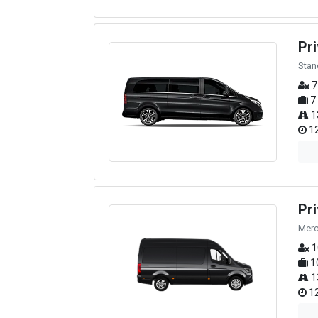
Pri
Stan
7
7
1
12
Pr
Merc
1
1
1
12