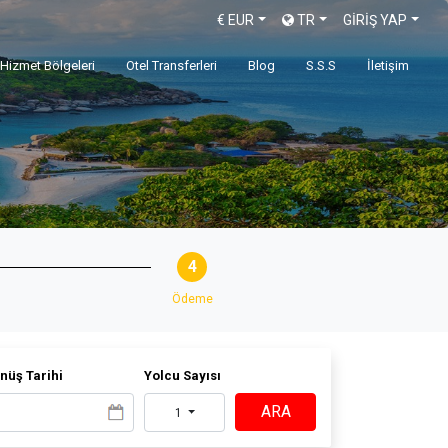
€
EUR
TR
GİRİŞ YAP
Hizmet Bölgeleri
Otel Transferleri
Blog
S.S.S
İletişim
4
Ödeme
nüş Tarihi
Yolcu Sayısı
ARA
1