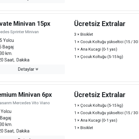
ivate Minivan 15px
Ücretsiz Extralar
edes Sprinter Minivan
3 × Bisiklet
5 Yolcu
1 × Cocuk Koltuğu yükseltici (15 / 30
5 Bagaj
1 × Ana Kucagi (0-1 yas)
30 km.
1 × Çocuk Koltuğu (5-15 kg)
0 Saat, Dakika
Detaylar
emium Minivan 6px
Ücretsiz Extralar
Tasarım Mercedes Vito Viano
1 × Çocuk Koltuğu (5-15 kg)
 Yolcu
1 × Cocuk Koltuğu yükseltici (15 / 30
 Bagaj
1 × Ana Kucagi (0-1 yas)
30 km.
1 × Bisiklet
0 Saat, Dakika