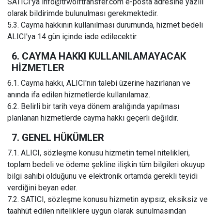
SATICI'ya
info@trwolftransfer.com
e-posta adresine yazılı
olarak bildirimde bulunulması gerekmektedir.
5.3. Cayma hakkının kullanılması durumunda, hizmet bedeli
ALICI'ya 14 gün içinde iade edilecektir.
6. CAYMA HAKKI KULLANILAMAYACAK
HİZMETLER
6.1. Cayma hakkı, ALICI'nın talebi üzerine hazırlanan ve
anında ifa edilen hizmetlerde kullanılamaz.
6.2. Belirli bir tarih veya dönem aralığında yapılması
planlanan hizmetlerde cayma hakkı geçerli değildir.
7. GENEL HÜKÜMLER
7.1. ALICI, sözleşme konusu hizmetin temel nitelikleri,
toplam bedeli ve ödeme şekline ilişkin tüm bilgileri okuyup
bilgi sahibi olduğunu ve elektronik ortamda gerekli teyidi
verdiğini beyan eder.
7.2. SATICI, sözleşme konusu hizmetin ayıpsız, eksiksiz ve
taahhüt edilen niteliklere uygun olarak sunulmasından