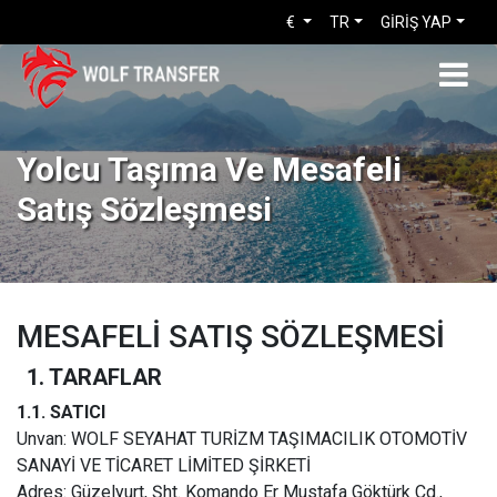
€
TR
GİRİŞ YAP
Yolcu Taşıma Ve Mesafeli
Satış Sözleşmesi
MESAFELİ SATIŞ SÖZLEŞMESİ
1. TARAFLAR
1.1. SATICI
Unvan: WOLF SEYAHAT TURİZM TAŞIMACILIK OTOMOTİV
SANAYİ VE TİCARET LİMİTED ŞİRKETİ
Adres: Güzelyurt, Şht. Komando Er Mustafa Göktürk Cd.,