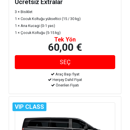
Ücretsiz Extralar
3 × Bisiklet
1 × Cocuk Koltuğu yükseltici (15 / 30 kg)
1 × Ana Kucagi (0-1 yas)
1 × Çocuk Koltuğu (5-15 kg)
Tek Yön
60,00 €
Araç Başı fiyat
Herşey Dahil Fiyat
Önerilen Fiyatı
VIP CLASS