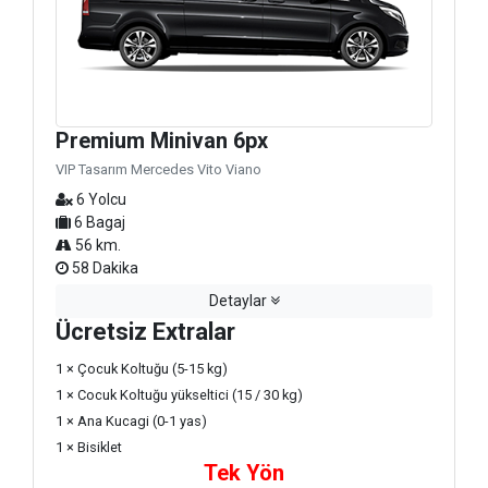
Premium Minivan 6px
VIP Tasarım Mercedes Vito Viano
6 Yolcu
6 Bagaj
56 km.
58 Dakika
Detaylar
Ücretsiz Extralar
1 × Çocuk Koltuğu (5-15 kg)
1 × Cocuk Koltuğu yükseltici (15 / 30 kg)
1 × Ana Kucagi (0-1 yas)
1 × Bisiklet
Tek Yön