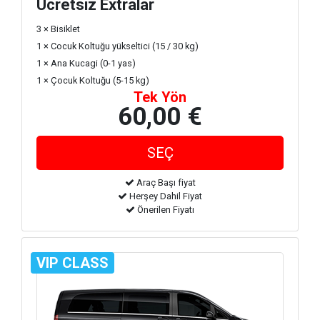
Ücretsiz Extralar
3 × Bisiklet
1 × Cocuk Koltuğu yükseltici (15 / 30 kg)
1 × Ana Kucagi (0-1 yas)
1 × Çocuk Koltuğu (5-15 kg)
Tek Yön
60,00 €
Araç Başı fiyat
Herşey Dahil Fiyat
Önerilen Fiyatı
VIP CLASS