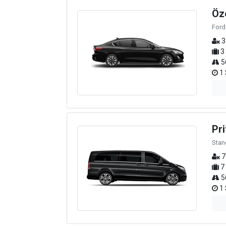
Öz
Ford
3
3
5
1 
Pri
Stan
7
7
5
1 