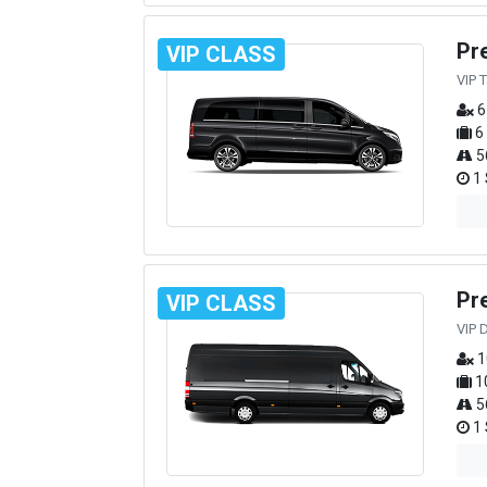
Pr
VIP CLASS
VIP 
6
6
5
1 
Pr
VIP CLASS
VIP 
1
1
5
1 