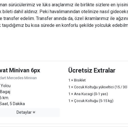
n sürücülerimiz ve lüks araçlarımız ile birlikte sizlere en iyisini
ileti dahil aldınız. Peki havalimanından otelinize nasıl gideceks
ize transfer edelim. Transfer anında da, özel ikramlarımız ile ağzını
 taşıdığımız bu kısa sürede en konforlu şekilde yolculuk edebilme
vat Minivan 6px
Ücretsiz Extralar
dart Mercedes Minivan
1 × Bisiklet
 Yolcu
1 × Cocuk Koltuğu yükseltici (15 / 30
 Bagaj
1 × Ana Kucagi (0-1 yas)
6 km.
1 × Çocuk Koltuğu (5-15 kg)
Saat, 5 Dakika
Detaylar