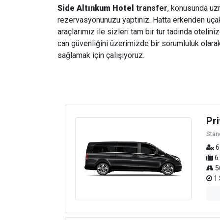
Side Altınkum Hotel
transfer
, konusunda uzma
rezervasyonunuzu yaptınız. Hatta erkenden uçak b
araçlarımız ile sizleri tam bir tur tadında otelin
can güvenliğini üzerimizde bir sorumluluk olarak
sağlamak için çalışıyoruz.
Pri
Stan
6
6
5
1 