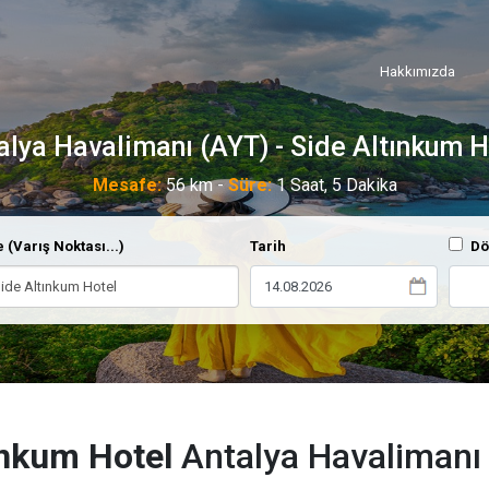
Hakkımızda
alya Havalimanı (AYT) - Side Altınkum H
Mesafe:
56 km -
Süre:
1 Saat, 5 Dakika
 (Varış Noktası...)
Tarih
Dö
ınkum Hotel
Antalya Havalimanı 