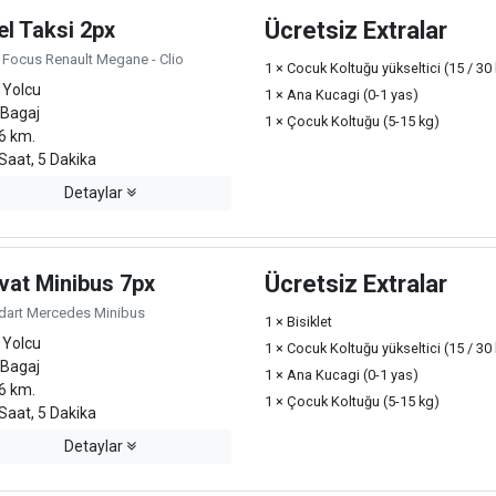
el Taksi 2px
Ücretsiz Extralar
 Focus Renault Megane - Clio
1 × Cocuk Koltuğu yükseltici (15 / 30
 Yolcu
1 × Ana Kucagi (0-1 yas)
 Bagaj
1 × Çocuk Koltuğu (5-15 kg)
6 km.
Saat, 5 Dakika
Detaylar
vat Minibus 7px
Ücretsiz Extralar
dart Mercedes Minibus
1 × Bisiklet
 Yolcu
1 × Cocuk Koltuğu yükseltici (15 / 30
 Bagaj
1 × Ana Kucagi (0-1 yas)
6 km.
1 × Çocuk Koltuğu (5-15 kg)
Saat, 5 Dakika
Detaylar