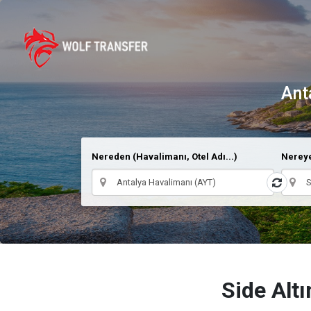
Ant
Nereden (Havalimanı, Otel Adı...)
Nereye
Side Alt