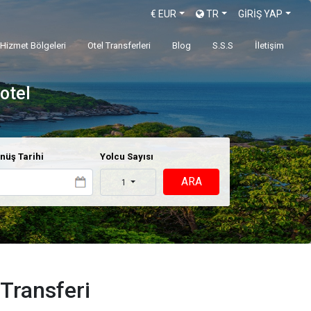
€
EUR
TR
GİRİŞ YAP
Hizmet Bölgeleri
Otel Transferleri
Blog
S.S.S
İletişim
otel
nüş Tarihi
Yolcu Sayısı
ARA
1
Transferi