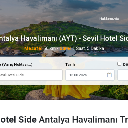
Hakkımızda
ntalya Havalimanı (AYT) - Sevil Hotel Si
Mesafe:
56 km -
Süre:
1 Saat, 5 Dakika
 (Varış Noktası...)
Tarih
Dö
otel Side
Antalya Havalimanı Tr