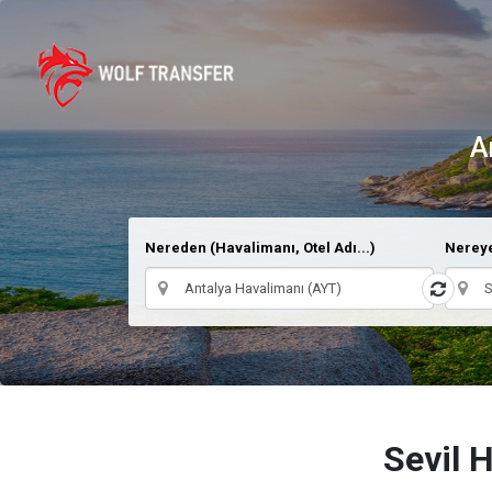
A
Nereden (Havalimanı, Otel Adı...)
Nereye
Sevil H