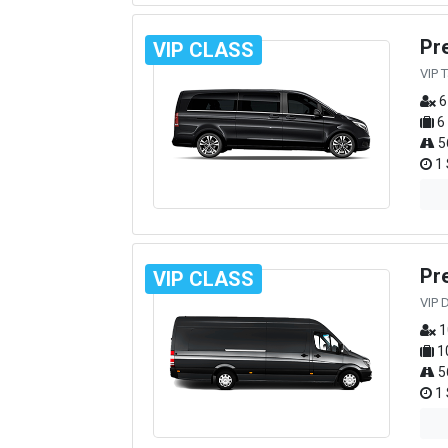
Pr
VIP CLASS
VIP 
6
6
5
1 
Pr
VIP CLASS
VIP 
1
1
5
1 