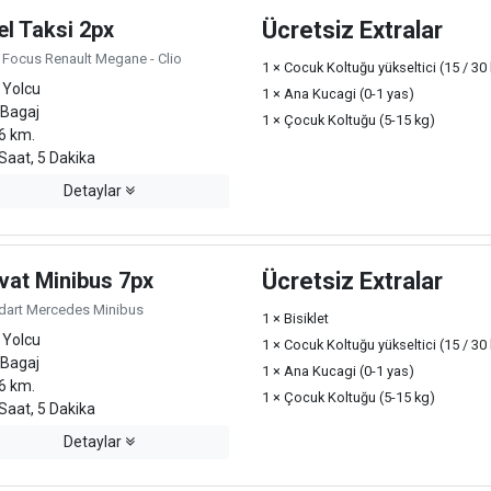
el Taksi 2px
Ücretsiz Extralar
 Focus Renault Megane - Clio
1 × Cocuk Koltuğu yükseltici (15 / 30
 Yolcu
1 × Ana Kucagi (0-1 yas)
 Bagaj
1 × Çocuk Koltuğu (5-15 kg)
6 km.
Saat, 5 Dakika
Detaylar
vat Minibus 7px
Ücretsiz Extralar
dart Mercedes Minibus
1 × Bisiklet
 Yolcu
1 × Cocuk Koltuğu yükseltici (15 / 30
 Bagaj
1 × Ana Kucagi (0-1 yas)
6 km.
1 × Çocuk Koltuğu (5-15 kg)
Saat, 5 Dakika
Detaylar