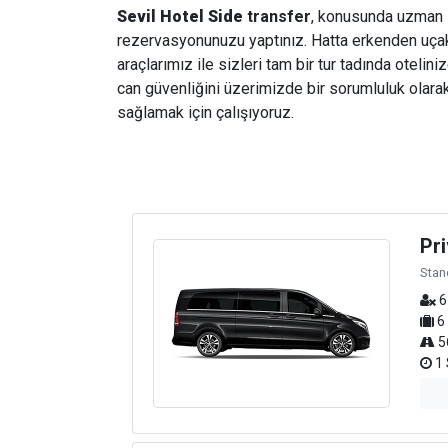
Sevil Hotel Side
transfer
, konusunda uzman sü
rezervasyonunuzu yaptınız. Hatta erkenden uçak b
araçlarımız ile sizleri tam bir tur tadında otelin
can güvenliğini üzerimizde bir sorumluluk olarak
sağlamak için çalışıyoruz.
Pri
Stan
6
6
5
1 