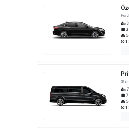
Öz
Ford
3
3
5
1 
Pri
Stan
7
7
5
1 