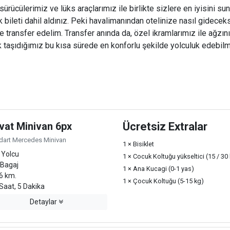
rücülerimiz ve lüks araçlarımız ile birlikte sizlere en iyisini sun
ileti dahil aldınız. Peki havalimanından otelinize nasıl gideceks
ize transfer edelim. Transfer anında da, özel ikramlarımız ile ağzını
 taşıdığımız bu kısa sürede en konforlu şekilde yolculuk edebilme
vat Minivan 6px
Ücretsiz Extralar
dart Mercedes Minivan
1 × Bisiklet
 Yolcu
1 × Cocuk Koltuğu yükseltici (15 / 30
 Bagaj
1 × Ana Kucagi (0-1 yas)
6 km.
1 × Çocuk Koltuğu (5-15 kg)
Saat, 5 Dakika
Detaylar