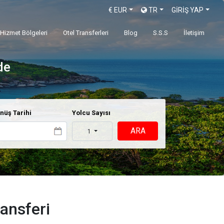
€
EUR
TR
GİRİŞ YAP
Hizmet Bölgeleri
Otel Transferleri
Blog
S.S.S
İletişim
de
nüş Tarihi
Yolcu Sayısı
ARA
1
ansferi