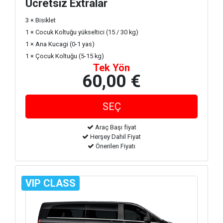
Ücretsiz Extralar
3 × Bisiklet
1 × Cocuk Koltuğu yükseltici (15 / 30 kg)
1 × Ana Kucagi (0-1 yas)
1 × Çocuk Koltuğu (5-15 kg)
Tek Yön
60,00 €
Araç Başı fiyat
Herşey Dahil Fiyat
Önerilen Fiyatı
VIP CLASS