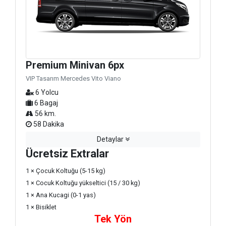
Premium Minivan 6px
VIP Tasarım Mercedes Vito Viano
6 Yolcu
6 Bagaj
56 km.
58 Dakika
Detaylar
Ücretsiz Extralar
1 × Çocuk Koltuğu (5-15 kg)
1 × Cocuk Koltuğu yükseltici (15 / 30 kg)
1 × Ana Kucagi (0-1 yas)
1 × Bisiklet
Tek Yön