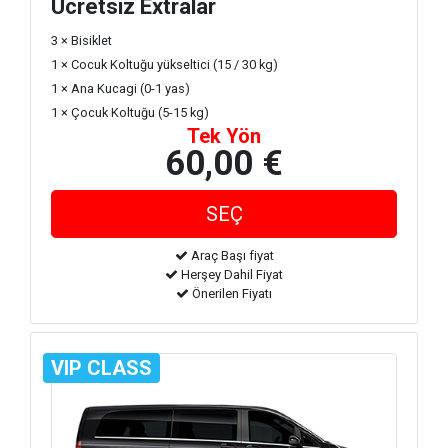
Ücretsiz Extralar
3 × Bisiklet
1 × Cocuk Koltuğu yükseltici (15 / 30 kg)
1 × Ana Kucagi (0-1 yas)
1 × Çocuk Koltuğu (5-15 kg)
Tek Yön
60,00 €
Araç Başı fiyat
Herşey Dahil Fiyat
Önerilen Fiyatı
VIP CLASS