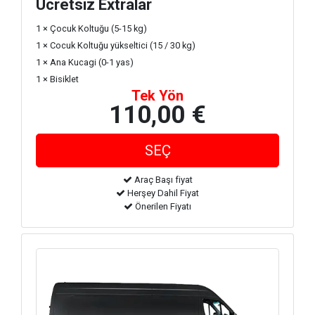
Ücretsiz Extralar
1 × Çocuk Koltuğu (5-15 kg)
1 × Cocuk Koltuğu yükseltici (15 / 30 kg)
1 × Ana Kucagi (0-1 yas)
1 × Bisiklet
Tek Yön
110,00 €
Araç Başı fiyat
Herşey Dahil Fiyat
Önerilen Fiyatı