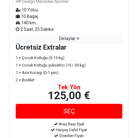
VIP Design Mercedes Sprinter
10 Yolcu
10 Bagaj
140 km.
2 Saat, 25 Dakika
Detaylar
Ücretsiz Extralar
1 × Çocuk Koltuğu (5-15 kg)
1 × Cocuk Koltuğu yükseltici (15 / 30 kg)
1 × Ana Kucagi (0-1 yas)
2 × Bisiklet
Tek Yön
125,00 €
Araç Başı fiyat
Herşey Dahil Fiyat
Önerilen Fiyatı