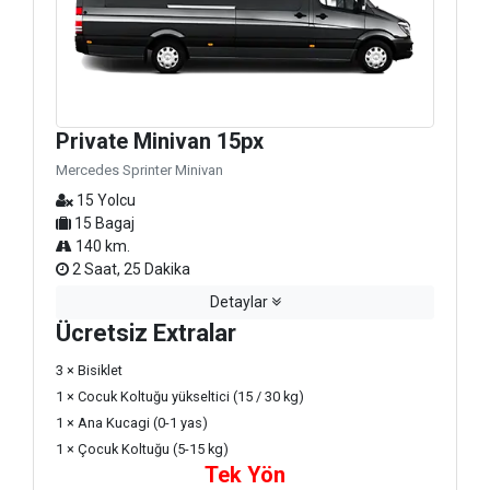
Private Minivan 15px
Mercedes Sprinter Minivan
15 Yolcu
15 Bagaj
140 km.
2 Saat, 25 Dakika
Detaylar
Ücretsiz Extralar
3 × Bisiklet
1 × Cocuk Koltuğu yükseltici (15 / 30 kg)
1 × Ana Kucagi (0-1 yas)
1 × Çocuk Koltuğu (5-15 kg)
Tek Yön