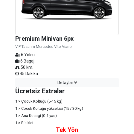
Premium Minivan 6px
VIP Tasarım Mercedes Vito Viano
6 Yolcu
6 Bagaj
50 km.
45 Dakika
Detaylar
Ücretsiz Extralar
1 × Çocuk Koltuğu (5-15 kg)
1 × Cocuk Koltuğu yükseltici (15 / 30 kg)
1 × Ana Kucagi (0-1 yas)
1 × Bisiklet
Tek Yön