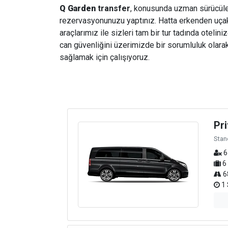
Q Garden
transfer
, konusunda uzman sürücüleri
rezervasyonunuzu yaptınız. Hatta erkenden uçak b
araçlarımız ile sizleri tam bir tur tadında otelin
can güvenliğini üzerimizde bir sorumluluk olarak
sağlamak için çalışıyoruz.
Pri
Stan
6
6
6
1 