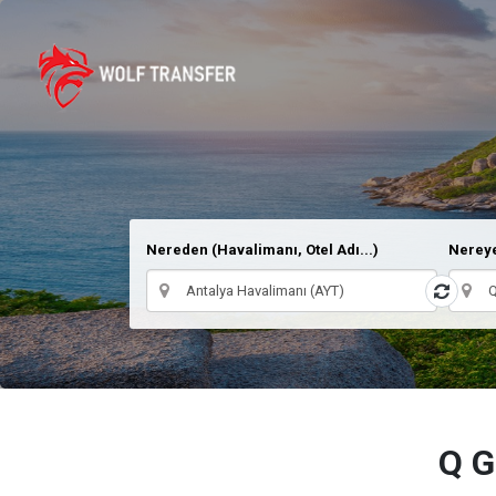
Nereden (Havalimanı, Otel Adı...)
Nereye
Q G