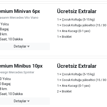
emium Minivan 6px
Ücretsiz Extralar
Tasarım Mercedes Vito Viano
1 × Çocuk Koltuğu (5-15 kg)
 Yolcu
1 × Cocuk Koltuğu yükseltici (15 / 30
 Bagaj
1 × Ana Kucagi (0-1 yas)
8 km.
1 × Bisiklet
Saat, 10 Dakika
Detaylar
emium Minibus 10px
Ücretsiz Extralar
Design Mercedes Sprinter
1 × Çocuk Koltuğu (5-15 kg)
0 Yolcu
1 × Cocuk Koltuğu yükseltici (15 / 30
0 Bagaj
1 × Ana Kucagi (0-1 yas)
8 km.
2 × Bisiklet
Saat, 10 Dakika
Detaylar