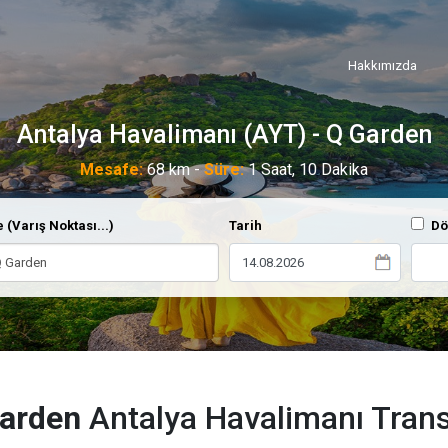
Hakkımızda
Antalya Havalimanı (AYT) - Q Garden
Mesafe:
68 km -
Süre:
1 Saat, 10 Dakika
 (Varış Noktası...)
Tarih
Dö
arden
Antalya Havalimanı Trans