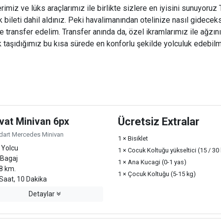
miz ve lüks araçlarımız ile birlikte sizlere en iyisini sunuyoruz Ta
ileti dahil aldınız. Peki havalimanından otelinize nasıl gideceks
ize transfer edelim. Transfer anında da, özel ikramlarımız ile ağzını
 taşıdığımız bu kısa sürede en konforlu şekilde yolculuk edebilme
vat Minivan 6px
Ücretsiz Extralar
dart Mercedes Minivan
1 × Bisiklet
 Yolcu
1 × Cocuk Koltuğu yükseltici (15 / 30
 Bagaj
1 × Ana Kucagi (0-1 yas)
8 km.
1 × Çocuk Koltuğu (5-15 kg)
Saat, 10 Dakika
Detaylar