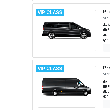
Pr
VIP CLASS
VIP 
6
6
6
1 
Pr
VIP CLASS
VIP 
1
1
6
1 