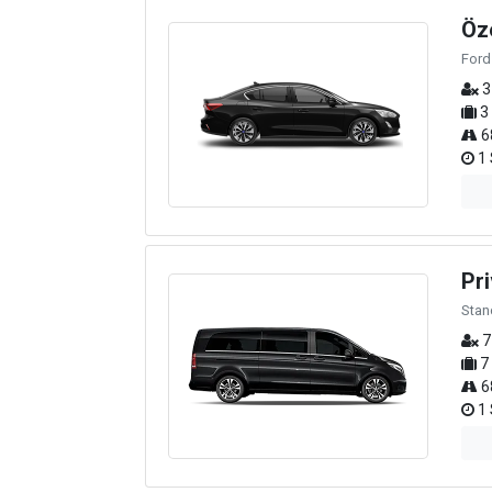
Öz
Ford
3
3
6
1 
Pri
Stan
7
7
6
1 