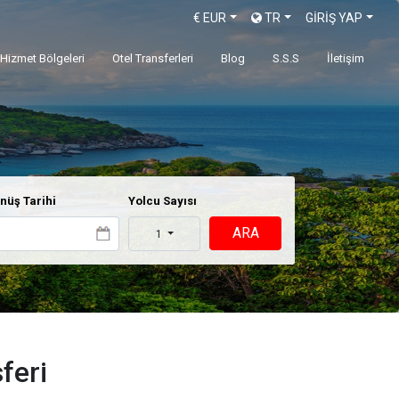
€
EUR
TR
GİRİŞ YAP
Hizmet Bölgeleri
Otel Transferleri
Blog
S.S.S
İletişim
nüş Tarihi
Yolcu Sayısı
ARA
1
feri