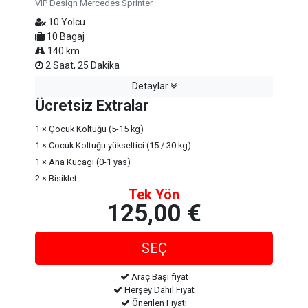
VIP Design Mercedes Sprinter
10 Yolcu
10 Bagaj
140 km.
2 Saat, 25 Dakika
Detaylar
Ücretsiz Extralar
1 × Çocuk Koltuğu (5-15 kg)
1 × Cocuk Koltuğu yükseltici (15 / 30 kg)
1 × Ana Kucagi (0-1 yas)
2 × Bisiklet
Tek Yön
125,00 €
Araç Başı fiyat
Herşey Dahil Fiyat
Önerilen Fiyatı