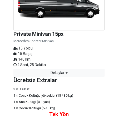
Private Minivan 15px
Mercedes Sprinter Minivan
15 Yolcu
15 Bagaj
140 km.
2 Saat, 25 Dakika
Detaylar
Ücretsiz Extralar
3 × Bisiklet
1 × Cocuk Koltuğu yükseltici (15 / 30 kg)
1 × Ana Kucagi (0-1 yas)
1 × Çocuk Koltuğu (5-15 kg)
Tek Yön