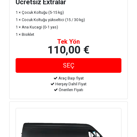
Ücretsiz Extralar
1 × Çocuk Koltuğu (5-15 kg)
1 × Cocuk Koltuğu yükseltici (15 / 30 kg)
1 × Ana Kucagi (0-1 yas)
1 × Bisiklet
Tek Yön
110,00 €
Araç Başı fiyat
Herşey Dahil Fiyat
Önerilen Fiyatı