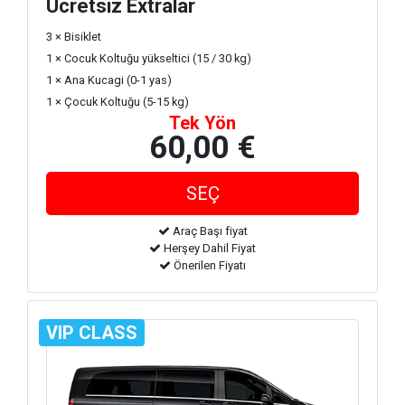
Ücretsiz Extralar
3 × Bisiklet
1 × Cocuk Koltuğu yükseltici (15 / 30 kg)
1 × Ana Kucagi (0-1 yas)
1 × Çocuk Koltuğu (5-15 kg)
Tek Yön
60,00 €
Araç Başı fiyat
Herşey Dahil Fiyat
Önerilen Fiyatı
VIP CLASS