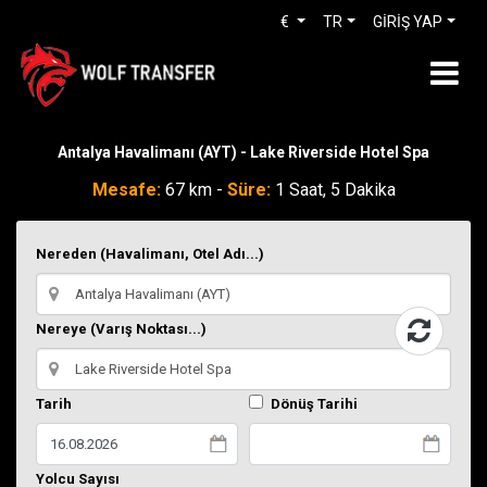
€
TR
GİRİŞ YAP
Antalya Havalimanı (AYT) - Lake Riverside Hotel Spa
Mesafe:
67 km -
Süre:
1 Saat, 5 Dakika
Nereden (Havalimanı, Otel Adı...)
Nereye (Varış Noktası...)
Tarih
Dönüş Tarihi
Yolcu Sayısı