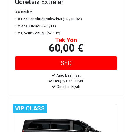
Ücretsiz Extralar
3 × Bisiklet
1 × Cocuk Koltuğu yükseltici (15 / 30 kg)
1 × Ana Kucagi (0-1 yas)
1 × Çocuk Koltuğu (5-15 kg)
Tek Yön
60,00 €
Araç Başı fiyat
Herşey Dahil Fiyat
Önerilen Fiyatı
VIP CLASS