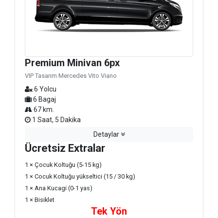
Premium Minivan 6px
VIP Tasarım Mercedes Vito Viano
6 Yolcu
6 Bagaj
67 km.
1 Saat, 5 Dakika
Detaylar
Ücretsiz Extralar
1 × Çocuk Koltuğu (5-15 kg)
1 × Cocuk Koltuğu yükseltici (15 / 30 kg)
1 × Ana Kucagi (0-1 yas)
1 × Bisiklet
Tek Yön