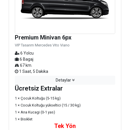
Premium Minivan 6px
VIP Tasarım Mercedes Vito Viano
6 Yolcu
6 Bagaj
67 km.
1 Saat, 5 Dakika
Detaylar
Ücretsiz Extralar
1 × Çocuk Koltuğu (5-15 kg)
1 × Cocuk Koltuğu yükseltici (15 / 30 kg)
1 × Ana Kucagi (0-1 yas)
1 × Bisiklet
Tek Yön