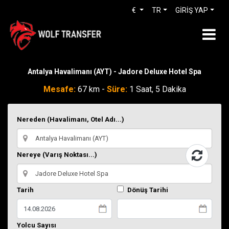
€
TR
GİRİŞ YAP
Antalya Havalimanı (AYT) - Jadore Deluxe Hotel Spa
Mesafe:
67 km -
Süre:
1 Saat, 5 Dakika
Nereden (Havalimanı, Otel Adı...)
Nereye (Varış Noktası...)
Tarih
Dönüş Tarihi
Yolcu Sayısı