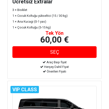
Ücretsiz Extralar
3 × Bisiklet
1 × Cocuk Koltuğu yükseltici (15 / 30 kg)
1 × Ana Kucagi (0-1 yas)
1 × Çocuk Koltuğu (5-15 kg)
Tek Yön
60,00 €
Araç Başı fiyat
Herşey Dahil Fiyat
Önerilen Fiyatı
VIP CLASS