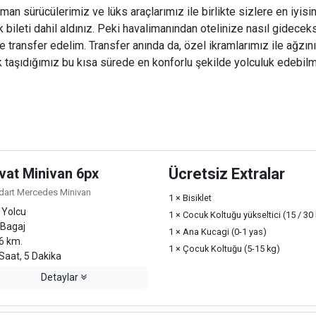
an sürücülerimiz ve lüks araçlarımız ile birlikte sizlere en iyisin
ileti dahil aldınız. Peki havalimanından otelinize nasıl gideceks
ize transfer edelim. Transfer anında da, özel ikramlarımız ile ağzını
 taşıdığımız bu kısa sürede en konforlu şekilde yolculuk edebilme
vat Minivan 6px
Ücretsiz Extralar
dart Mercedes Minivan
1 × Bisiklet
 Yolcu
1 × Cocuk Koltuğu yükseltici (15 / 30
 Bagaj
1 × Ana Kucagi (0-1 yas)
6 km.
1 × Çocuk Koltuğu (5-15 kg)
Saat, 5 Dakika
Detaylar