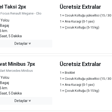
el Taksi 2px
Ücretsiz Extralar
 Focus Renault Megane - Clio
1 × Cocuk Koltuğu yükseltici (15 / 30
 Yolcu
1 × Ana Kucagi (0-1 yas)
 Bagaj
1 × Çocuk Koltuğu (5-15 kg)
6 km.
Saat, 5 Dakika
Detaylar
vat Minibus 7px
Ücretsiz Extralar
dart Mercedes Minibus
1 × Bisiklet
 Yolcu
1 × Cocuk Koltuğu yükseltici (15 / 30
 Bagaj
1 × Ana Kucagi (0-1 yas)
6 km.
1 × Çocuk Koltuğu (5-15 kg)
Saat, 5 Dakika
Detaylar