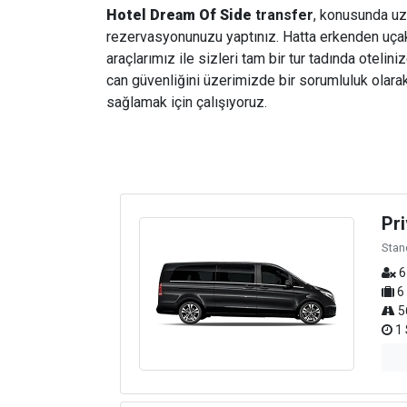
Hotel Dream Of Side
transfer
, konusunda uzm
rezervasyonunuzu yaptınız. Hatta erkenden uçak b
araçlarımız ile sizleri tam bir tur tadında otelin
can güvenliğini üzerimizde bir sorumluluk olarak
sağlamak için çalışıyoruz.
Pri
Stan
6
6
5
1 