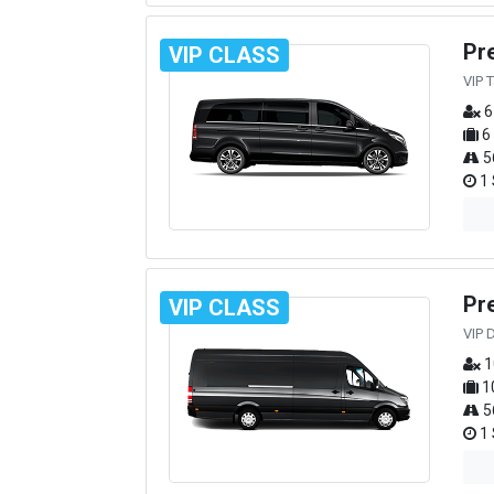
Pr
VIP CLASS
VIP 
6
6
5
1 
Pr
VIP CLASS
VIP 
1
1
5
1 