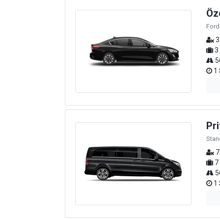
Öz
Ford
3
3
5
1 
Pri
Stan
7
7
5
1 