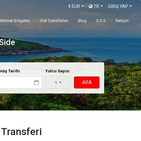
€
EUR
TR
GİRİŞ YAP
Hizmet Bölgeleri
Otel Transferleri
Blog
S.S.S
İletişim
 Side
nüş Tarihi
Yolcu Sayısı
ARA
1
Transferi