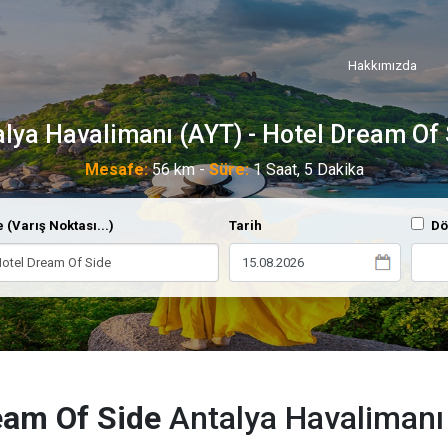
Hakkımızda
lya Havalimanı (AYT) - Hotel Dream Of
Mesafe:
56 km -
Süre:
1 Saat, 5 Dakika
 (Varış Noktası...)
Tarih
Dö
eam Of Side
Antalya Havalimanı 