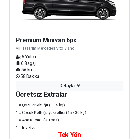
Premium Minivan 6px
VIP Tasarım Mercedes Vito Viano
6 Yolcu
6 Bagaj
56 km.
58 Dakika
Detaylar
Ücretsiz Extralar
1 × Çocuk Koltuğu (5-15 kg)
1 × Cocuk Koltuğu yükseltici (15 / 30 kg)
1 × Ana Kucagi (0-1 yas)
1 × Bisiklet
Tek Yön