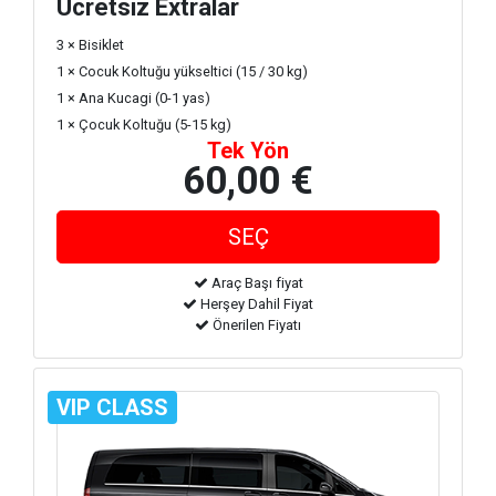
Ücretsiz Extralar
3 × Bisiklet
1 × Cocuk Koltuğu yükseltici (15 / 30 kg)
1 × Ana Kucagi (0-1 yas)
1 × Çocuk Koltuğu (5-15 kg)
Tek Yön
60,00 €
Araç Başı fiyat
Herşey Dahil Fiyat
Önerilen Fiyatı
VIP CLASS