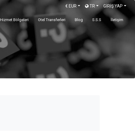
€
EUR
TR
GİRİŞ YAP
Hizmet Bölgeleri
Otel Transferleri
Blog
S.S.S
İletişim