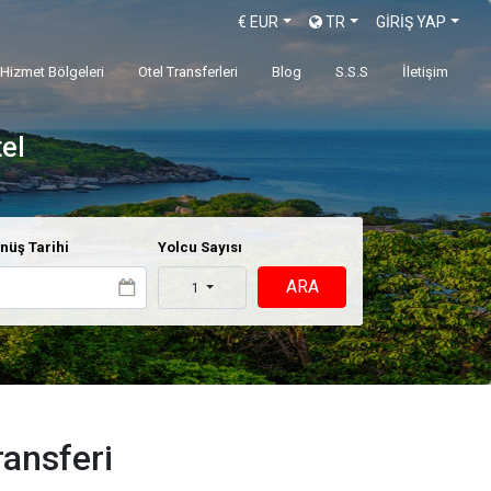
€
EUR
TR
GİRİŞ YAP
Hizmet Bölgeleri
Otel Transferleri
Blog
S.S.S
İletişim
tel
nüş Tarihi
Yolcu Sayısı
ARA
1
ansferi