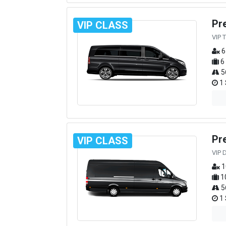
Pr
VIP CLASS
VIP 
6
6
5
1 
Pr
VIP CLASS
VIP 
1
1
5
1 