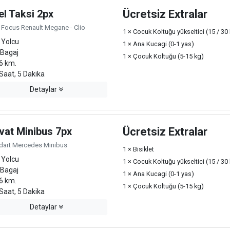
el Taksi 2px
Ücretsiz Extralar
 Focus Renault Megane - Clio
1 × Cocuk Koltuğu yükseltici (15 / 30
 Yolcu
1 × Ana Kucagi (0-1 yas)
 Bagaj
1 × Çocuk Koltuğu (5-15 kg)
6 km.
Saat, 5 Dakika
Detaylar
vat Minibus 7px
Ücretsiz Extralar
dart Mercedes Minibus
1 × Bisiklet
 Yolcu
1 × Cocuk Koltuğu yükseltici (15 / 30
 Bagaj
1 × Ana Kucagi (0-1 yas)
6 km.
1 × Çocuk Koltuğu (5-15 kg)
Saat, 5 Dakika
Detaylar