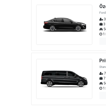
Öz
Ford
3
3
5
1 
Pri
Stan
7
7
5
1 