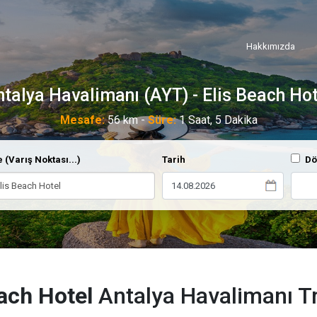
Hakkımızda
talya Havalimanı (AYT) - Elis Beach Ho
Mesafe:
56 km -
Süre:
1 Saat, 5 Dakika
 (Varış Noktası...)
Tarih
Dö
ach Hotel
Antalya Havalimanı Tr