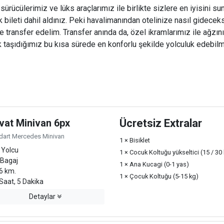
rücülerimiz ve lüks araçlarımız ile birlikte sizlere en iyisini sun
ileti dahil aldınız. Peki havalimanından otelinize nasıl gideceks
ize transfer edelim. Transfer anında da, özel ikramlarımız ile ağzını
 taşıdığımız bu kısa sürede en konforlu şekilde yolculuk edebilme
vat Minivan 6px
Ücretsiz Extralar
dart Mercedes Minivan
1 × Bisiklet
 Yolcu
1 × Cocuk Koltuğu yükseltici (15 / 30
 Bagaj
1 × Ana Kucagi (0-1 yas)
6 km.
1 × Çocuk Koltuğu (5-15 kg)
Saat, 5 Dakika
Detaylar