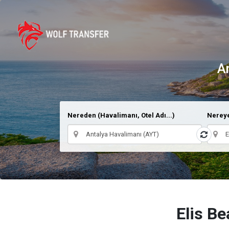
An
Nereden (Havalimanı, Otel Adı...)
Nereye
Elis Be