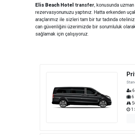
Elis Beach Hotel
transfer
, konusunda uzman sü
rezervasyonunuzu yaptınız. Hatta erkenden uçak b
araçlarımız ile sizleri tam bir tur tadında otelin
can güvenliğini üzerimizde bir sorumluluk olarak
sağlamak için çalışıyoruz.
Pri
Stan
6
6
5
1 