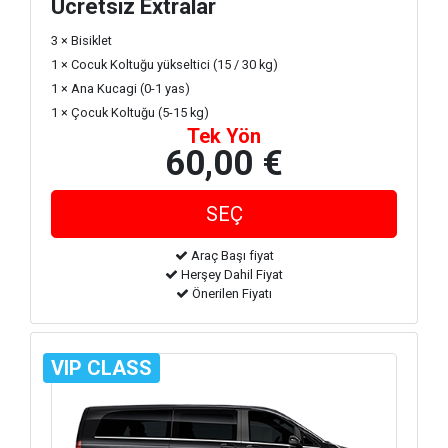
Ücretsiz Extralar
3 × Bisiklet
1 × Cocuk Koltuğu yükseltici (15 / 30 kg)
1 × Ana Kucagi (0-1 yas)
1 × Çocuk Koltuğu (5-15 kg)
Tek Yön
60,00 €
Araç Başı fiyat
Herşey Dahil Fiyat
Önerilen Fiyatı
VIP CLASS