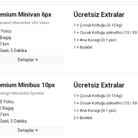
emium Minivan 6px
Ücretsiz Extralar
Tasarım Mercedes Vito Viano
1 × Çocuk Koltuğu (5-15 kg)
 Yolcu
1 × Cocuk Koltuğu yükseltici (15 / 30
 Bagaj
1 × Ana Kucagi (0-1 yas)
7 km.
1 × Bisiklet
Saat, 5 Dakika
Detaylar
emium Minibus 10px
Ücretsiz Extralar
Design Mercedes Sprinter
1 × Çocuk Koltuğu (5-15 kg)
0 Yolcu
1 × Cocuk Koltuğu yükseltici (15 / 30
0 Bagaj
1 × Ana Kucagi (0-1 yas)
7 km.
2 × Bisiklet
Saat, 5 Dakika
Detaylar