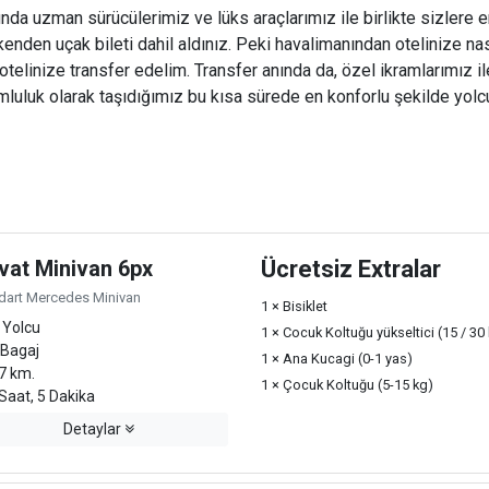
nda uzman sürücülerimiz ve lüks araçlarımız ile birlikte sizlere en
enden uçak bileti dahil aldınız. Peki havalimanından otelinize na
a otelinize transfer edelim. Transfer anında da, özel ikramlarımız il
mluluk olarak taşıdığımız bu kısa sürede en konforlu şekilde yolcu
vat Minivan 6px
Ücretsiz Extralar
dart Mercedes Minivan
1 × Bisiklet
 Yolcu
1 × Cocuk Koltuğu yükseltici (15 / 30
 Bagaj
1 × Ana Kucagi (0-1 yas)
7 km.
1 × Çocuk Koltuğu (5-15 kg)
Saat, 5 Dakika
Detaylar