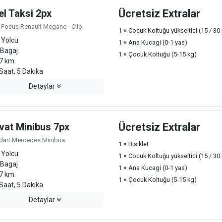
el Taksi 2px
Ücretsiz Extralar
 Focus Renault Megane - Clio
1 × Cocuk Koltuğu yükseltici (15 / 30
 Yolcu
1 × Ana Kucagi (0-1 yas)
 Bagaj
1 × Çocuk Koltuğu (5-15 kg)
7 km.
Saat, 5 Dakika
Detaylar
vat Minibus 7px
Ücretsiz Extralar
dart Mercedes Minibus
1 × Bisiklet
 Yolcu
1 × Cocuk Koltuğu yükseltici (15 / 30
 Bagaj
1 × Ana Kucagi (0-1 yas)
7 km.
1 × Çocuk Koltuğu (5-15 kg)
Saat, 5 Dakika
Detaylar