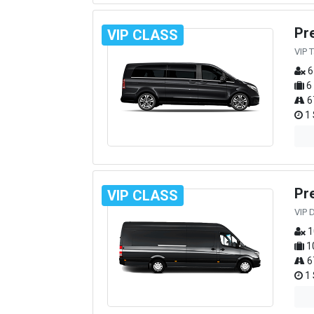
Pr
VIP CLASS
VIP 
6
6
6
1 
Pr
VIP CLASS
VIP 
1
1
6
1 