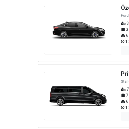
Öz
Ford
3
3
6
1 
Pri
Stan
7
7
6
1 