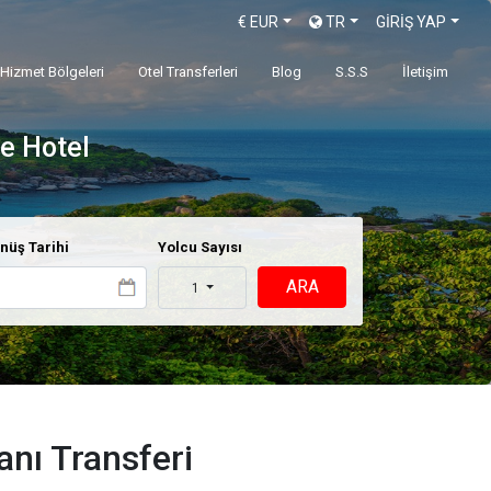
€
EUR
TR
GİRİŞ YAP
Hizmet Bölgeleri
Otel Transferleri
Blog
S.S.S
İletişim
e Hotel
nüş Tarihi
Yolcu Sayısı
ARA
1
nı Transferi