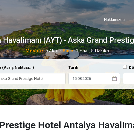
Hakkımızda
a Havalimanı (AYT) - Aska Grand Prestig
Mesafe:
67 km -
Süre:
1 Saat, 5 Dakika
 (Varış Noktası...)
Tarih
Dö
Prestige Hotel
Antalya Havalima