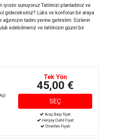
 iyisini sunuyoruz Tatilinizi planladınız ve
sıl gideceksiniz? Lüks ve konforun bir araya
e ağzınızın tadını yerine getirelim. Sizlerin
luk edebilmeniz ve tatilinizin güzel bir
Tek Yön
45,00 €
 kg)
Araç Başı fiyat
Herşey Dahil Fiyat
Önerilen Fiyatı