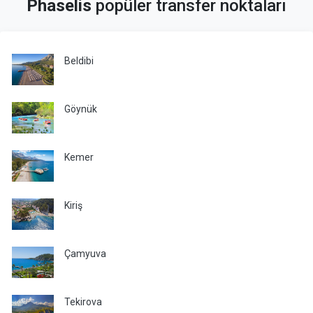
Phaselis
popüler transfer noktaları
Beldibi
Göynük
Kemer
Kiriş
Çamyuva
Tekirova