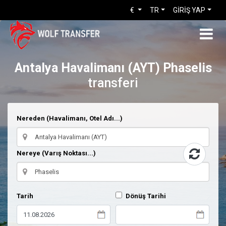
€
TR
GİRİŞ YAP
Antalya Havalimanı (AYT)
Phaselis
transferi
Nereden (Havalimanı, Otel Adı...)
Nereye (Varış Noktası...)
Tarih
Dönüş Tarihi