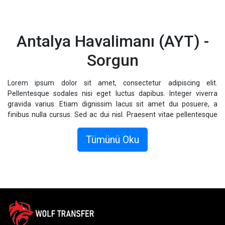
Antalya Havalimanı (AYT) -
Sorgun
Lorem ipsum dolor sit amet, consectetur adipiscing elit.
Pellentesque sodales nisi eget luctus dapibus. Integer viverra
gravida varius. Etiam dignissim lacus sit amet dui posuere, a
finibus nulla cursus. Sed ac dui nisl. Praesent vitae pellentesque
magna. Vestibulum ac libero eget mauris hendrerit tempor.
Vestibulum quam libero, viverra elementum augue vel, commodo
Tümünü Oku
pellentesque lacus. Fusce sollicitudin dolor sed odio posuere, vel
consectetur massa cursus.
Donec sagittis sagittis metus, sed fermentum nulla fringilla eu.
Nullam ligula est, rhoncus quis elementum eu, placerat non odio.
Integer finibus molestie faucibus. Donec volutpat ipsum id augue
finibus, sollicitudin ornare dolor interdum. Duis eu ligula semper,
imperdiet odio non, venenatis risus. Morbi lorem velit, fermentum