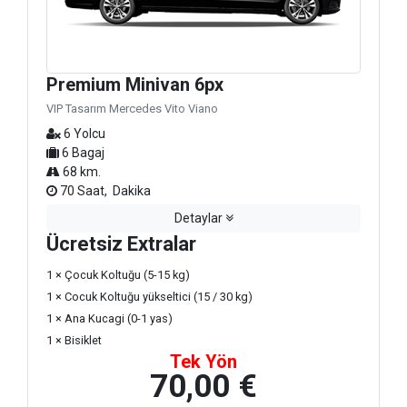
Premium Minivan 6px
VIP Tasarım Mercedes Vito Viano
6 Yolcu
6 Bagaj
68 km.
70 Saat, Dakika
Detaylar
Ücretsiz Extralar
1 × Çocuk Koltuğu (5-15 kg)
1 × Cocuk Koltuğu yükseltici (15 / 30 kg)
1 × Ana Kucagi (0-1 yas)
1 × Bisiklet
Tek Yön
70,00 €