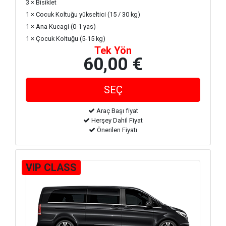
3 × Bisiklet
1 × Cocuk Koltuğu yükseltici (15 / 30 kg)
1 × Ana Kucagi (0-1 yas)
1 × Çocuk Koltuğu (5-15 kg)
Tek Yön
60,00 €
Araç Başı fiyat
Herşey Dahil Fiyat
Önerilen Fiyatı
VIP CLASS