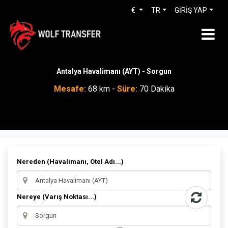
€
TR
GİRİŞ YAP
Antalya Havalimanı (AYT) - Sorgun
Mesafe:
68 km -
Süre:
70 Dakika
Nereden (Havalimanı, Otel Adı...)
Nereye (Varış Noktası...)