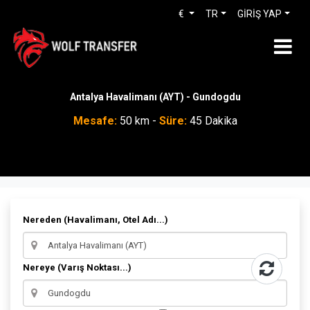
€
TR
GİRİŞ YAP
Antalya Havalimanı (AYT) - Gundogdu
Mesafe:
50 km -
Süre:
45 Dakika
Nereden (Havalimanı, Otel Adı...)
Nereye (Varış Noktası...)