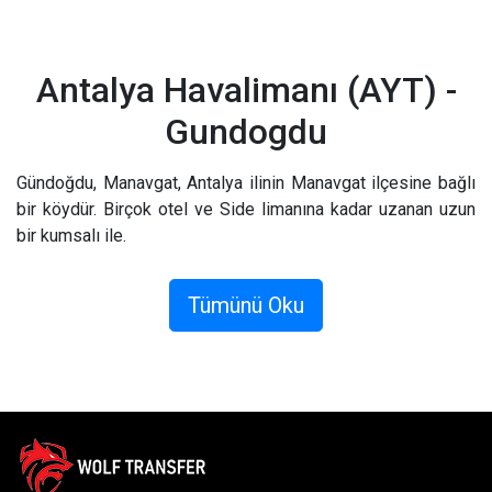
Antalya Havalimanı (AYT) -
Gundogdu
Gündoğdu, Manavgat, Antalya ilinin Manavgat ilçesine bağlı
bir köydür. Birçok otel ve Side limanına kadar uzanan uzun
bir kumsalı ile.
Sıkça ziyaret edilen bu bölgede birçok otelde konaklama
Tümünü Oku
şansı yakalayabilirsiniz. Özellikle Antalya Gündoğdu
havalimanı transferi için uygun çözümler bulabilirsiniz.
Doğal güzelliklerini keşfedeceğiniz bu şehirde
keşfedilecek pek çok yer var. Şelalenin güzelliğini izlemek
ve buz gibi suyu deneyimlemek için de bu bölgede
konaklamayı tercih edebilirsiniz. Diğer ilçelere kolayca
ulaşmanızı sağlayan bu lokasyonda ihtiyacınız olan her türlü