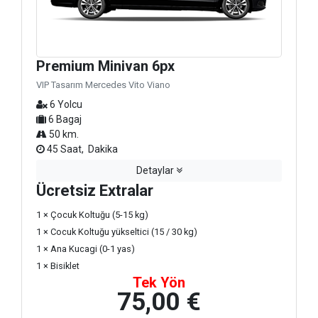
Premium Minivan 6px
VIP Tasarım Mercedes Vito Viano
6 Yolcu
6 Bagaj
50 km.
45 Saat, Dakika
Detaylar
Ücretsiz Extralar
1 × Çocuk Koltuğu (5-15 kg)
1 × Cocuk Koltuğu yükseltici (15 / 30 kg)
1 × Ana Kucagi (0-1 yas)
1 × Bisiklet
Tek Yön
75,00 €