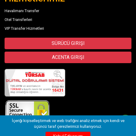
Havalimanı Transfer
Otel Transferleri
VIP Transfer Hizmetleri
SÜRÜCÜ GIRIŞI
ACENTA GIRIŞI
İçeriği kişiselleştirmek ve web trafiğini analiz etmek için kendi ve
üçüncü taraf çerezlerimizi kullanıyoruz.
©
trwolftransfer.com - Antalya Wolf07 Travel
- 2026
Transfer
Wix