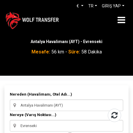
€
TR
GİRİŞ YAP
Antalya Havalimanı (AYT) - Evrenseki
Mesafe:
56 km -
Süre:
58 Dakika
Nereden (Havalimanı, Otel Adı...)
Nereye (Varış Noktası...)