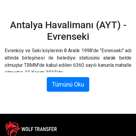
Antalya Havalimanı (AYT) -
Evrenseki
Evrenköy ve Seki köylerinin 8 Aralık 1998'de "Evrenseki" adı
altında birleşmesi ile belediye statüsünü alarak belde
olmuştur TBMM'de kabul edilen 6360 sayılı kanunla mahalle
olmuştur. 12 Kasım 2012'de.
Tümünü Oku
Evrensiki'de Ne Yapılır ?
Evrenseki'de yapılacak şeyleri istemeyeceksiniz. Müzeler
ve butikler aramak için şehir merkezini keşfedin… veya bir
sonraki lezzetli yemeği. Fantazini ne gıdıklıyor? Adını
duyduğunuz restoranda beş çeşit nefis bir akşam yemeği
mi? Ya da belki de şehrin dört bir yanına dağılmış kafelerden