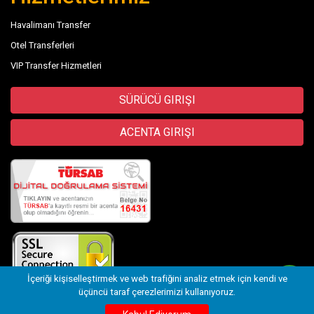
Havalimanı Transfer
Otel Transferleri
VIP Transfer Hizmetleri
SÜRÜCÜ GIRIŞI
ACENTA GIRIŞI
İçeriği kişiselleştirmek ve web trafiğini analiz etmek için kendi ve
üçüncü taraf çerezlerimizi kullanıyoruz.
©
trwolftransfer.com - Antalya Wolf07 Travel
- 2026
Transfer
Wix