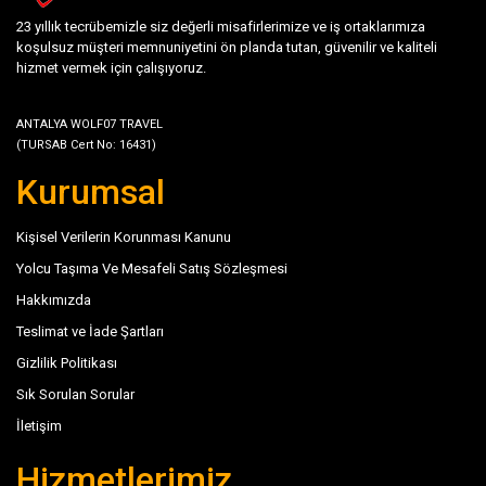
birinde sıcak kahvenizi yudumlarken gazete okumayı tercih
23 yıllık tecrübemizle siz değerli misafirlerimize ve iş ortaklarımıza
edersiniz. Tiyatroda bir gösteriye katılın ya da sadece ana
koşulsuz müşteri memnuniyetini ön planda tutan, güvenilir ve kaliteli
caddede yürüyün, etrafta dolaşan insanları izleyin.
hizmet vermek için çalışıyoruz.
Yolculuğunuz için rezervasyon yaptığınızda Evrenseki'nin
ANTALYA WOLF07 TRAVEL
cazibe merkezlerinden asla uzakta değilsiniz. İster şehrin
(TURSAB Cert No: 16431)
gürültüsünü ister daha basit bir kaçamakla gelen sessiz
Kurumsal
yalnızlık olsun, başlamak için ihtiyacınız olan her şey burada.
Kişisel Verilerin Korunması Kanunu
Evrensiki'ye nasıl gidilir?
Yolcu Taşıma Ve Mesafeli Satış Sözleşmesi
Mümkün olduğunca erken yapacağınız Evrenseki transfer
Hakkımızda
rezervasyonunuz ile seyahatinizi sorunsuz hale
Teslimat ve İade Şartları
getirebilirsiniz. Evrenseki transfer ile uçağınız havalimanına
Gizlilik Politikası
iner inmez özel aracınız sizi havalimanı kapısında
Sık Sorulan Sorular
karşılayacaktır.
Daha sonra özel şoförünüz, seyahatiniz için getirdiğiniz
İletişim
eşyalarla birlikte adres bulma derdi olmadan sizi
Hizmetlerimiz
Evrenseki'de istediğiniz otel ve konuma götürecektir.