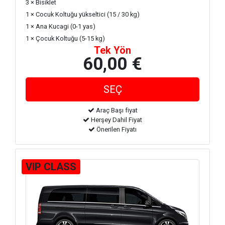
3 × Bisiklet
1 × Cocuk Koltuğu yükseltici (15 / 30 kg)
1 × Ana Kucagi (0-1 yas)
1 × Çocuk Koltuğu (5-15 kg)
Tek Yön
60,00 €
Araç Başı fiyat
Herşey Dahil Fiyat
Önerilen Fiyatı
VIP CLASS