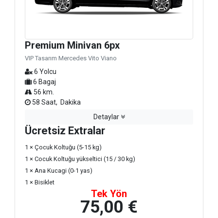
Premium Minivan 6px
VIP Tasarım Mercedes Vito Viano
6 Yolcu
6 Bagaj
56 km.
58 Saat, Dakika
Detaylar
Ücretsiz Extralar
1 × Çocuk Koltuğu (5-15 kg)
1 × Cocuk Koltuğu yükseltici (15 / 30 kg)
1 × Ana Kucagi (0-1 yas)
1 × Bisiklet
Tek Yön
75,00 €