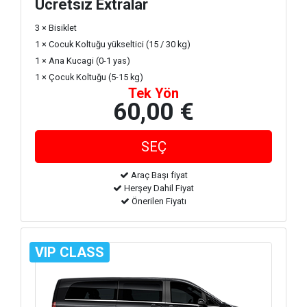
Ücretsiz Extralar
3 × Bisiklet
1 × Cocuk Koltuğu yükseltici (15 / 30 kg)
1 × Ana Kucagi (0-1 yas)
1 × Çocuk Koltuğu (5-15 kg)
Tek Yön
60,00 €
Araç Başı fiyat
Herşey Dahil Fiyat
Önerilen Fiyatı
VIP CLASS