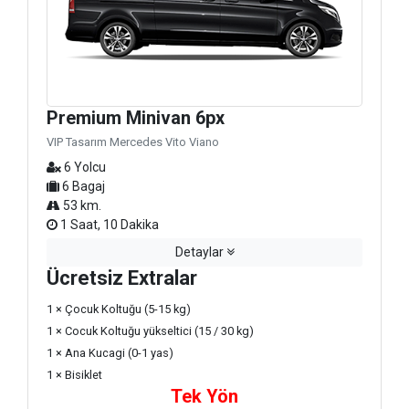
Premium Minivan 6px
VIP Tasarım Mercedes Vito Viano
6 Yolcu
6 Bagaj
53 km.
1 Saat, 10 Dakika
Detaylar
Ücretsiz Extralar
1 × Çocuk Koltuğu (5-15 kg)
1 × Cocuk Koltuğu yükseltici (15 / 30 kg)
1 × Ana Kucagi (0-1 yas)
1 × Bisiklet
Tek Yön