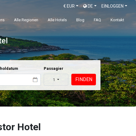
€
EUR
DE
EİNLOGGEN
uns
Alle Regionen
Alle Hotels
Blog
FAQ
Kontakt
tel
holdatum
Passagier
FINDEN
1
tor Hotel