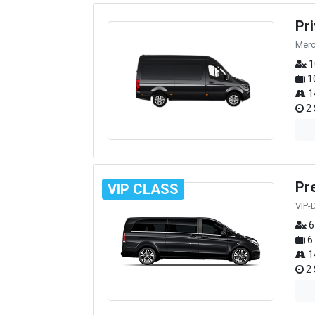
Pr
Merc
1
1
1
2 
Pr
VIP CLASS
VIP-
6
6
1
2 