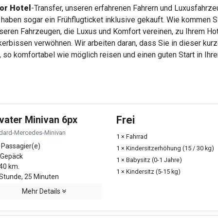
or Hotel
-Transfer, unseren erfahrenen Fahrern und Luxusfahrzeu
haben sogar ein Frühflugticket inklusive gekauft. Wie kommen 
nseren Fahrzeugen, die Luxus und Komfort vereinen, zu Ihrem Ho
rbissen verwöhnen. Wir arbeiten daran, dass Sie in dieser kurzen
 so komfortabel wie möglich reisen und einen guten Start in Ihre
ivater Minivan 6px
Frei
dard-Mercedes-Minivan
1 × Fahrrad
 Passagier(e)
1 × Kindersitzerhöhung (15 / 30 kg)
 Gepäck
1 × Babysitz (0-1 Jahre)
40 km.
1 × Kindersitz (5-15 kg)
Stunde, 25 Minuten
Mehr Details