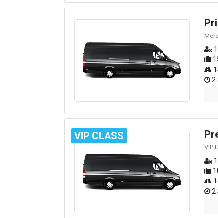
Pr
Merc
1
1
1
2 
Pr
VIP CLASS
VIP 
1
1
1
2 