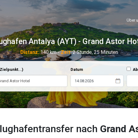
Über 
ughafen Antalya (AYT) - Grand Astor Ho
Distanz:
140 km -
Zeit:
2 Stunde, 25 Minuten
Zielpunkt...)
Datum
Ab
Flughafentransfer nach
Grand As