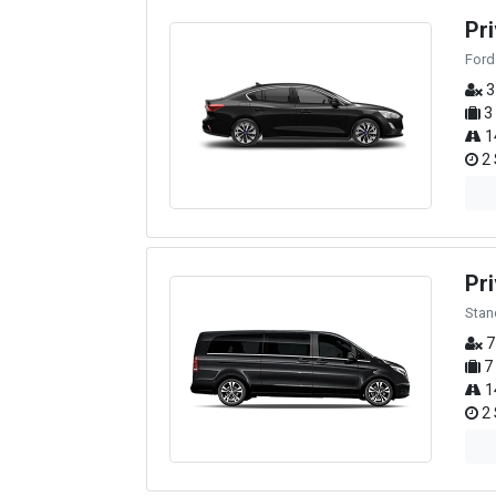
Pri
Ford
3
3
1
2 
Pr
Stan
7
7
1
2 