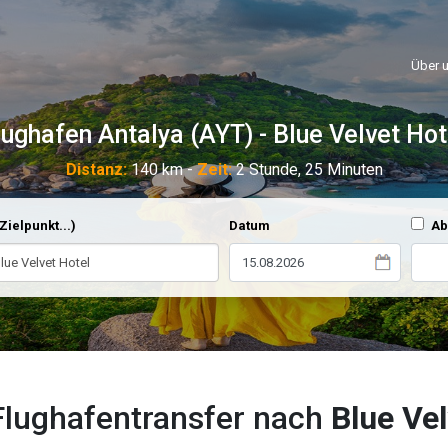
Über 
lughafen Antalya (AYT) - Blue Velvet Hot
Distanz:
140 km -
Zeit:
2 Stunde, 25 Minuten
Zielpunkt...)
Datum
Ab
Flughafentransfer nach
Blue Vel