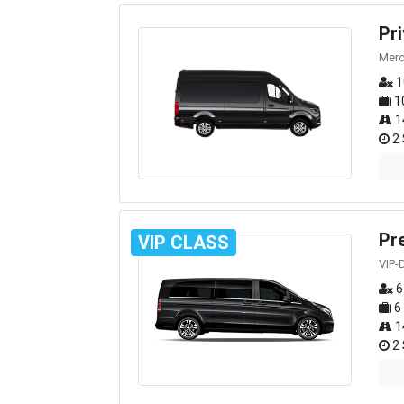
Pr
Merc
1
1
1
2 
Pr
VIP CLASS
VIP-
6
6
1
2 