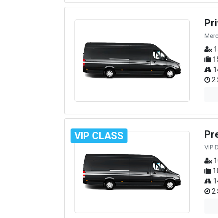
Pr
Merc
1
1
1
2 
Pr
VIP CLASS
VIP 
1
1
1
2 