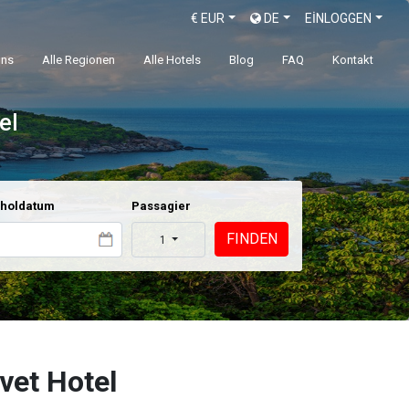
€
EUR
DE
EİNLOGGEN
uns
Alle Regionen
Alle Hotels
Blog
FAQ
Kontakt
el
holdatum
Passagier
FINDEN
1
vet Hotel