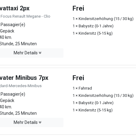
vattaxi 2px
Frei
 Focus Renault Megane - Clio
1 × Kindersitzerhöhung (15 / 30 kg)
 Passagier(e)
1 × Babysitz (0-1 Jahre)
 Gepäck
1 × Kindersitz (5-15 kg)
40 km.
Stunde, 25 Minuten
Mehr Details
ivater Minibus 7px
Frei
dard-Mercedes-Minibus
1 × Fahrrad
 Passagier(e)
1 × Kindersitzerhöhung (15 / 30 kg)
 Gepäck
1 × Babysitz (0-1 Jahre)
40 km.
1 × Kindersitz (5-15 kg)
Stunde, 25 Minuten
Mehr Details