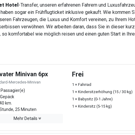
et Hotel
-Transfer, unseren erfahrenen Fahrern und Luxusfahrzeu
haben sogar ein Frühflugticket inklusive gekauft. Wie kommen 
nseren Fahrzeugen, die Luxus und Komfort vereinen, zu Ihrem Ho
rbissen verwöhnen. Wir arbeiten daran, dass Sie in dieser kurzen
 so komfortabel wie möglich reisen und einen guten Start in Ihre
ivater Minivan 6px
Frei
dard-Mercedes-Minivan
1 × Fahrrad
 Passagier(e)
1 × Kindersitzerhöhung (15 / 30 kg)
 Gepäck
1 × Babysitz (0-1 Jahre)
40 km.
1 × Kindersitz (5-15 kg)
Stunde, 25 Minuten
Mehr Details