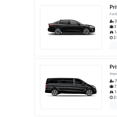
Pri
Ford
3
3
1
2 
Pr
Stan
7
7
1
2 