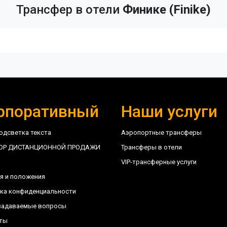
Трансфер в отели
Финике (Finike)
cenas ante tellus, luctus at tellus sit amet, mattis imperdiet felis. 
рпоративный
Наши услуги
одсветка текста
Аэропортные трансферы
ОР ДИСТАНЦИОННОЙ ПРОДАЖИ
Трансферы в отели
VIP-трансферные услуги
я и положения
ка конфиденциальности
задаваемые вопросы
ты