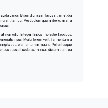
ravida varius. Etiam dignissim lacus sit amet dui
endrerit tempor. Vestibulum quam libero, viverra
cursus.
at non odio. Integer finibus molestie faucibus.
 venenatis risus. Morbi lorem velit, fermentum a
fringilla sed, elementum in mauris. Pellentesque
honcus suscipit sodales, mi risus dictum sem, eu
nas malesuada mattis laoreet. Mauris maximus
uam quam metus, pellentesque ut nibh at, iaculis
rum gravida dictum, lacus dui volutpat orci, ac
dui et mauris suscipit dignissim vel ut enim.
o. Aliquam non lacinia dui. Praesent quam lacus,
or enim pretium justo, a interdum sapien est non