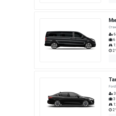
Ми
Ста
6
6
1
2 
Та
Ford
3
3
1
2 