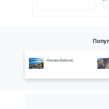
Попу
Кекова (Kekova)