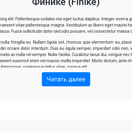
Финике (Finike)
ng elit. Pellentesque sodales nisi eget luctus dapibus. Integer viverra g
l. Praesent vitae pellentesque magna. Vestibulum ac libero eget mauris h
us. Fusce sollicitudin dolor sed odio posuere, vel consectetur massa 
ulla fringilla eu. Nullam ligula est, rhoncus quis elementum eu, placer
udin ornare dolor interdum. Duis eu ligula semper, imperdiet odio non,
tis ac nulla vel semper. Nulla facilisi. Curabitur lacus dui, congue nec 
Praesent euismod enim vel mauris mollis imperdiet. Morbi dictum, ante r
ullamcorper, scelerisque tellus vitae, congue elit.
 ligula, commodo sit amet sem et, interdum suscipit magna. Maece
Читать далее
nean mattis odio eu elit mattis, volutpat eleifend dolor dapibus. Aliq
lectus eget, efficitur sodales est.
vallis interdum. Nullam at volutpat ex. Suspendisse fermentum, ex rut
lesuada aliquet lorem, vitae fermentum est elementum in. Morbi vel 
elis id lorem vestibulum aliquet. Suspendisse sit amet sollicitudin odi
 iaculis varius. Donec venenatis, felis sit amet elementum mattis, dol