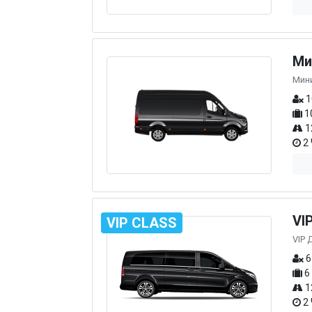
Ми
Мин
1
1
1
2 
VI
VIP CLASS
VIP 
6
6
1
2 