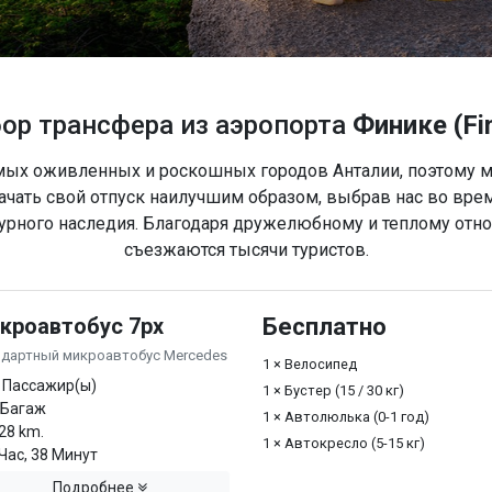
ор трансфера из аэропорта
Финике (Fi
самых оживленных и роскошных городов Анталии, поэтому 
чать свой отпуск наилучшим образом, выбрав нас во время
ьтурного наследия. Благодаря дружелюбному и теплому о
съезжаются тысячи туристов.
кроавтобус 7px
Бесплатно
ндартный микроавтобус Mercedes
1 × Велосипед
 Пассажир(ы)
1 × Бустер (15 / 30 кг)
 Багаж
1 × Автолюлька (0-1 год)
28 km.
1 × Автокресло (5-15 кг)
Час, 38 Минут
Подробнее