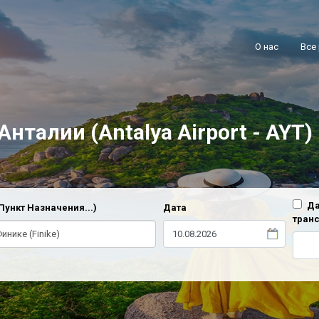
О нас
Все
нталии (Antalya Airport - AYT)
Да
Пункт Назначения...)
Дата
тран