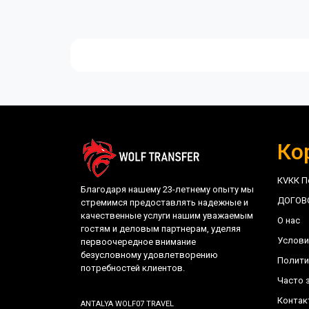
diam. Aliquam luctus non augue ut volutpat. Mae
potenti.
Ко
КVКК П
Благодаря нашему 23-летнему опыту мы
ДОГОВ
стремимся предоставлять надежные и
качественные услуги нашим уважаемым
О нас
гостям и деловым партнерам, уделяя
Услови
первоочередное внимание
безусловному удовлетворению
Полити
потребностей клиентов.
Часто 
Контак
ANTALYA WOLF07 TRAVEL