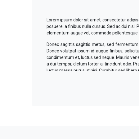
Lorem ipsum dolor sit amet, consectetur adipisci
posuere, a finibus nulla cursus. Sed ac dui nis
elementum augue vel, commodo pellentesque lac
Donec sagittis sagittis metus, sed fermentum n
Donec volutpat ipsum id augue finibus, sollicit
condimentum et, luctus sed neque. Mauris venena
a dui tempor, dictum tortor a, tincidunt odio. 
luctus massa purus ut nisi. Curabitur sed libero 
Suspendisse volutpat tempus posuere. In leo
venenatis odio, non gravida velit tempus in. Ae
viverra lectus. Aliquam ante nulla, suscipit vitae 
Mauris eu euismod ligula. Duis ullamcorper con
volutpat nibh ligula commodo eros. Mauris ma
Quisque sit amet congue enim. Proin malesuada f
ornare at porta sit amet, porta quis ipsum.
Aliquam erat volutpat. Donec eu magna eget nisi