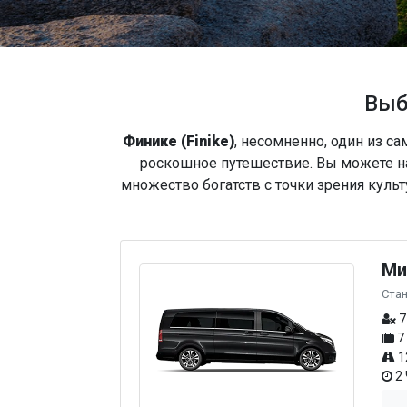
Выб
Финике (Finike)
, несомненно, один из 
роскошное путешествие. Вы можете на
множество богатств с точки зрения кул
Ми
Ста
7
7
1
2 