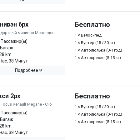
нивэн 6px
Бесплатно
ндартный минивэн Мерседес
1 × Велосипед
 Пассажир(ы)
1 × Бустер (15 / 30 кг)
 Багаж
1 × Автолюлька (0-1 год)
28 km.
1 × Автокресло (5-15 кг)
Час, 38 Минут
Подробнее
кси 2px
Бесплатно
 Focus Renault Megane - Clio
1 × Бустер (15 / 30 кг)
 Пассажир(ы)
1 × Автолюлька (0-1 год)
 Багаж
1 × Автокресло (5-15 кг)
28 km.
Час, 38 Минут