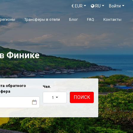
€
EUR
RU
Войти
 регионы
Трансферы в отели
Блог
FAQ
Контакты
в
Финике
та обратного
Чел.
сфера
ПОИСК
1