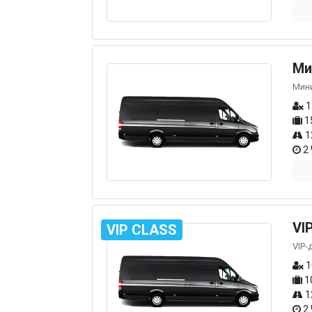
Ми
Мин
1
1
1
2 
VI
VIP CLASS
VIP-
1
1
1
2 