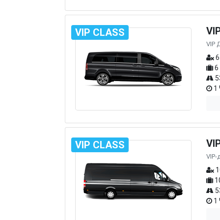
VI
VIP CLASS
VIP 
6
6
5
1 
VI
VIP CLASS
VIP-
1
1
5
1 