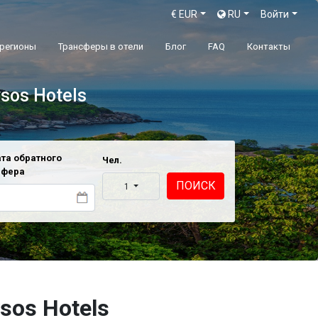
€
EUR
RU
Войти
 регионы
Трансферы в отели
Блог
FAQ
Контакты
ysos Hotels
та обратного
Чел.
сфера
ПОИСК
1
sos Hotels