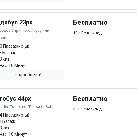
дибус 23px
Бесплатно
едес Спринтер, Исузу или
10 × Велосипед
юза
3 Пассажир(ы)
3 Багаж
3 km.
Час, 10 Минут
Подробнее
тобус 44px
Бесплатно
edes Tourismo, Temsa or Safir
20 × Велосипед
4 Пассажир(ы)
4 Багаж
3 km.
Час, 10 Минут