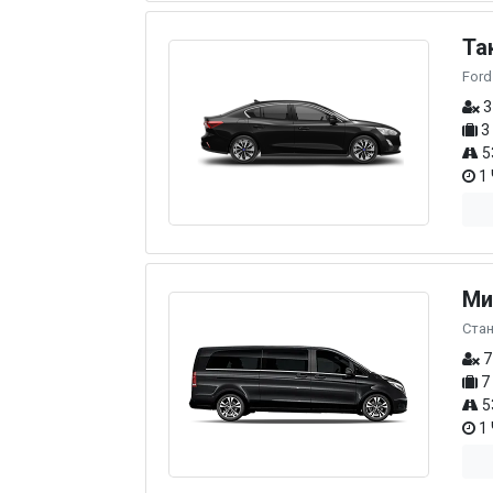
Та
Ford
3
3
5
1 
Ми
Ста
7
7
5
1 