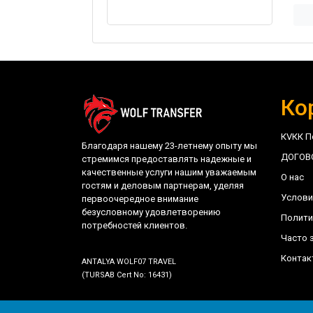
Ко
КVКК П
Благодаря нашему 23-летнему опыту мы
ДОГОВ
стремимся предоставлять надежные и
качественные услуги нашим уважаемым
О нас
гостям и деловым партнерам, уделяя
Услови
первоочередное внимание
безусловному удовлетворению
Полити
потребностей клиентов.
Часто 
Контак
ANTALYA WOLF07 TRAVEL
(TURSAB Cert No: 16431)
©
trwolftransfer.com - Antalya Wolf07 Travel
- 202