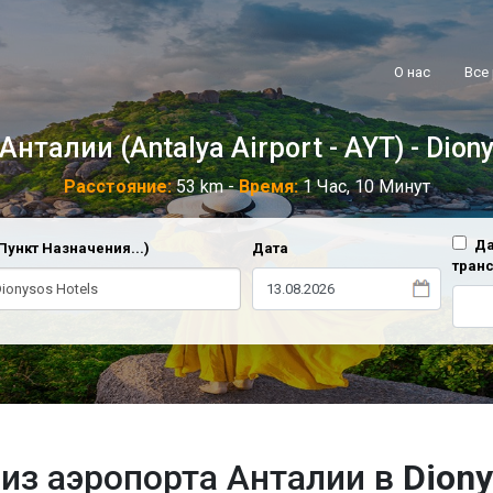
О нас
Все
нталии (Antalya Airport - AYT) - Dion
Расстояние:
53 km -
Время:
1 Час, 10 Минут
Да
Пункт Назначения...)
Дата
тран
из аэропорта Анталии в
Diony