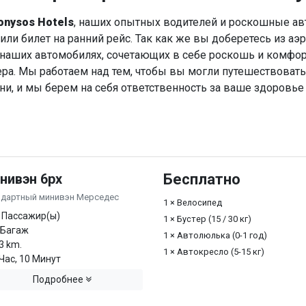
onysos Hotels
, наших опытных водителей и роскошные ав
ли билет на ранний рейс. Так как же вы доберетесь из аэ
а наших автомобилях, сочетающих в себе роскошь и комфо
а. Мы работаем над тем, чтобы вы могли путешествоват
ни, и мы берем на себя ответственность за ваше здоровье 
нивэн 6px
Бесплатно
ндартный минивэн Мерседес
1 × Велосипед
 Пассажир(ы)
1 × Бустер (15 / 30 кг)
 Багаж
1 × Автолюлька (0-1 год)
3 km.
1 × Автокресло (5-15 кг)
Час, 10 Минут
Подробнее