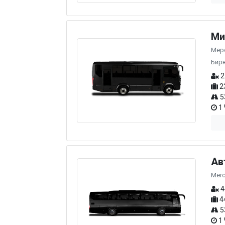
Ми
Мерс
Бир
2
2
5
1 
Ав
Merc
4
4
5
1 