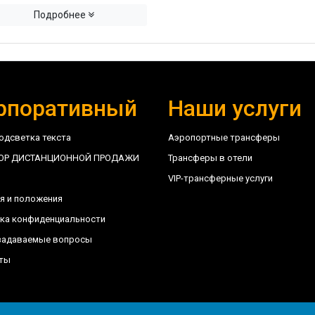
Подробнее
рпоративный
Наши услуги
одсветка текста
Аэропортные трансферы
ОР ДИСТАНЦИОННОЙ ПРОДАЖИ
Трансферы в отели
VIP-трансферные услуги
я и положения
ка конфиденциальности
задаваемые вопросы
ты
6