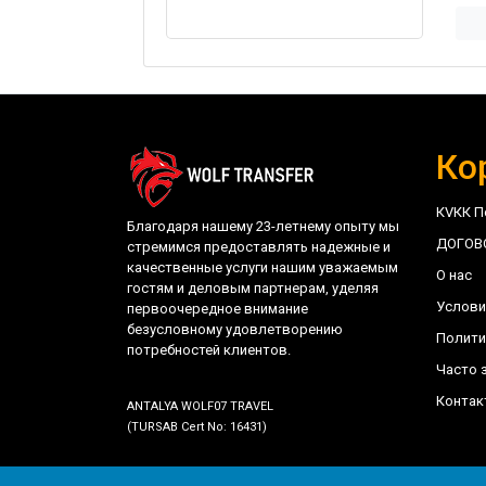
Ко
КVКК П
Благодаря нашему 23-летнему опыту мы
ДОГОВ
стремимся предоставлять надежные и
качественные услуги нашим уважаемым
О нас
гостям и деловым партнерам, уделяя
Услови
первоочередное внимание
безусловному удовлетворению
Полити
потребностей клиентов.
Часто 
Контак
ANTALYA WOLF07 TRAVEL
(TURSAB Cert No: 16431)
©
trwolftransfer.com - Antalya Wolf07 Travel
- 202