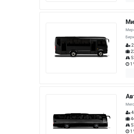
Ми
Мерс
Бир
2
2
5
1 
Ав
Merc
4
4
5
1 