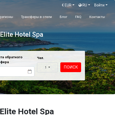
€
EUR
RU
Войти
 регионы
Трансферы в отели
Блог
FAQ
Контакты
Elite Hotel Spa
та обратного
Чел.
сфера
ПОИСК
1
lite Hotel Spa