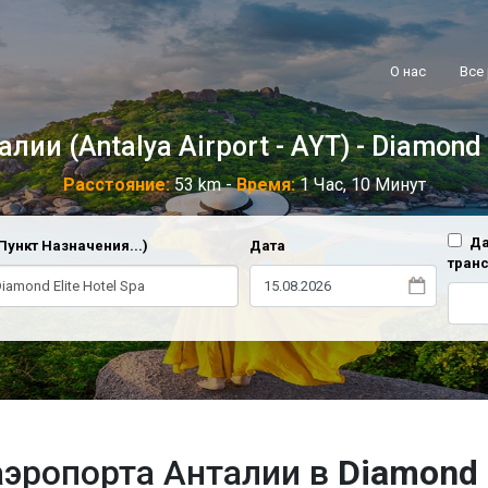
О нас
Все
ии (Antalya Airport - AYT) - Diamond 
Расстояние:
53 km -
Время:
1 Час, 10 Минут
Да
Пункт Назначения...)
Дата
тран
аэропорта Анталии в
Diamond E