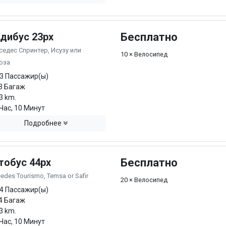
дибус 23px
Бесплатно
едес Спринтер, Исузу или
10 × Велосипед
юза
3 Пассажир(ы)
3 Багаж
3 km.
Час, 10 Минут
Подробнее
тобус 44px
Бесплатно
edes Tourismo, Temsa or Safir
20 × Велосипед
4 Пассажир(ы)
4 Багаж
3 km.
Час, 10 Минут