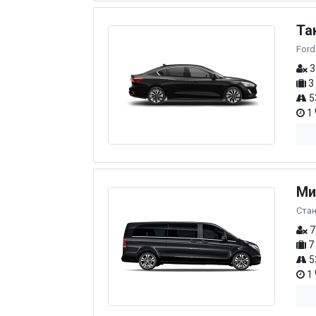
Та
Ford
3
3
5
1 
Ми
Ста
7
7
5
1 