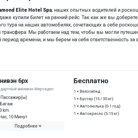
amond Elite Hotel Spa
, наших опытных водителей и роско
даже купили билет на ранний рейс. Так как же вы доберете
ого тура на наших автомобилях, сочетающих в себе роскош
трансфера. Мы работаем над тем, чтобы вы могли путеше
й период времени, и мы берем на себя ответственность за
нивэн 6px
Бесплатно
ндартный минивэн Мерседес
1 × Велосипед
 Пассажир(ы)
1 × Бустер (15 / 30 кг)
 Багаж
1 × Автолюлька (0-1 год)
3 km.
1 × Автокресло (5-15 кг)
Час, 10 Минут
Подробнее