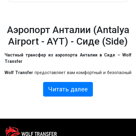
Аэропорт Анталии (Antalya
Airport - AYT) - Сиде (Side)
Частный трансфер из аэропорта Анталии в Сиде – Wolf
Transfer
Wolf Transfer
предоставляет вам комфортный и безопасный
трансфер из
аэропорта Анталии в Сиде
. Мы стремимся
предоставить вам лучший сервис с самого начала вашего
Читать далее
отпуска. Независимо от того, едете ли вы в
отель
,
виллу
или
квартиру
, или в любое другое место проживания, мы
обеспечим
частный трансфер
непосредственно в ваше
место назначения вовремя и с комфортом.
Легкое бронирование, быстрая подтверждение:
С
Wolf Transfer
вы можете забронировать свой
трансфер из