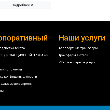
Подробнее
рпоративный
Наши услуги
одсветка текста
Аэропортные трансферы
ОР ДИСТАНЦИОННОЙ ПРОДАЖИ
Трансферы в отели
VIP-трансферные услуги
я и положения
ка конфиденциальности
задаваемые вопросы
ты
6