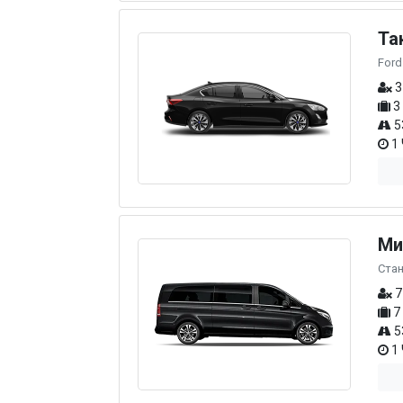
Та
Ford
3
3
5
1 
Ми
Ста
7
7
5
1 