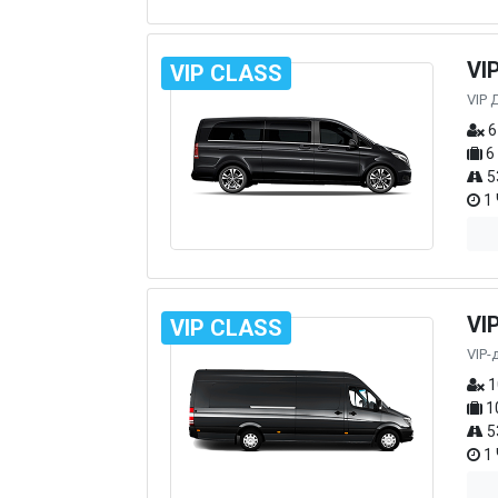
VI
VIP CLASS
VIP 
6
6
5
1 
VI
VIP CLASS
VIP-
1
1
5
1 