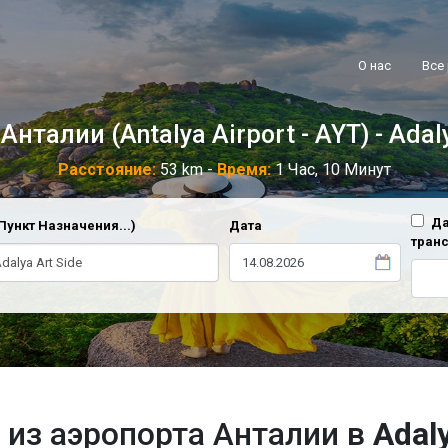
О нас
Все
нталии (Antalya Airport - AYT) - Adal
Расстояние:
53 km -
Время:
1 Час, 10 Минут
Да
Пункт Назначения...)
Дата
тран
 из аэропорта Анталии в
Adaly