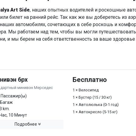
alya Art Side
, наших опытных водителей и роскошные авто
ли билет на ранний рейс. Так как же вы доберетесь из аэ
а наших автомобилях, сочетающих в себе роскошь и комфо
а. Мы работаем над тем, чтобы вы могли путешествоват
ни, и мы берем на себя ответственность за ваше здоровье 
нивэн 6px
Бесплатно
ндартный минивэн Мерседес
1 × Велосипед
 Пассажир(ы)
1 × Бустер (15 / 30 кг)
 Багаж
1 × Автолюлька (0-1 год)
3 km.
1 × Автокресло (5-15 кг)
Час, 10 Минут
Подробнее