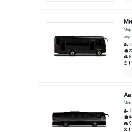
Ми
Мерс
Бир
2
2
5
1 
Ав
Merc
4
4
5
1 