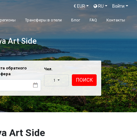
€
EUR
RU
Войти
 регионы
Трансферы в отели
Блог
FAQ
Контакты
ya Art Side
та обратного
Чел.
сфера
ПОИСК
1
a Art Side