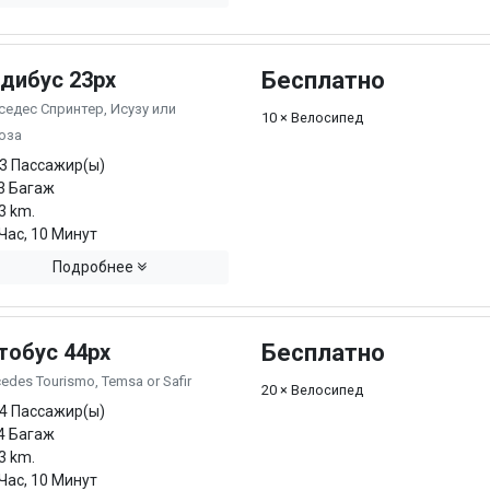
дибус 23px
Бесплатно
едес Спринтер, Исузу или
10 × Велосипед
юза
3 Пассажир(ы)
3 Багаж
3 km.
Час, 10 Минут
Подробнее
тобус 44px
Бесплатно
edes Tourismo, Temsa or Safir
20 × Велосипед
4 Пассажир(ы)
4 Багаж
3 km.
Час, 10 Минут