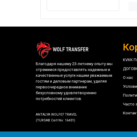
Ко
КVКК П
Благодаря нашему 23-летнему опыту мы
ДОГОВ
стремимся предоставлять надежные и
качественные услуги нашим уважаемым
О нас
гостям и деловым партнерам, уделяя
Услови
первоочередное внимание
безусловному удовлетворению
Полити
потребностей клиентов.
Часто 
Контак
ANTALYA WOLF07 TRAVEL
(TURSAB Cert No: 16431)
©
trwolftransfer.com - Antalya Wolf07 Travel
- 202